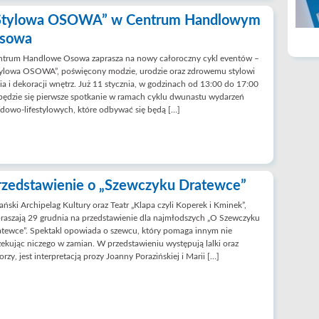
Stylowa OSOWA” w Centrum Handlowym
sowa
ntrum Handlowe Osowa zaprasza na nowy całoroczny cykl eventów –
tylowa OSOWA”, poświęcony modzie, urodzie oraz zdrowemu stylowi
ia i dekoracji wnętrz. Już 11 stycznia, w godzinach od 13:00 do 17:00
ędzie się pierwsze spotkanie w ramach cyklu dwunastu wydarzeń
owo-lifestylowych, które odbywać się będą […]
rzedstawienie o „Szewczyku Dratewce”
ński Archipelag Kultury oraz Teatr „Klapa czyli Koperek i Kminek”,
raszają 29 grudnia na przedstawienie dla najmłodszych „O Szewczyku
tewce”. Spektakl opowiada o szewcu, który pomaga innym nie
ekując niczego w zamian. W przedstawieniu występują lalki oraz
orzy, jest interpretacją prozy Joanny Porazińskiej i Marii […]