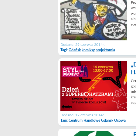
Pro
wer
war
alb
sce
Dodano: 29 czerwca 2014r.
Tagi:
Gdańsk
komiksy
projektornia
„
H
Ce
god
odw
kre
sup
Dodano: 12 czerwca 2014r.
Tagi:
Centrum Handlowe
Gdańsk
Osowa
„