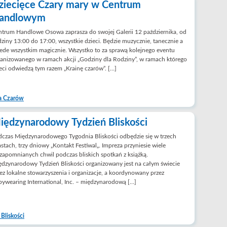
ziecięce Czary mary w Centrum
andlowym
trum Handlowe Osowa zaprasza do swojej Galerii 12 października, od
ziny 13:00 do 17:00, wszystkie dzieci. Będzie muzycznie, tanecznie a
ede wszystkim magicznie. Wszystko to za sprawą kolejnego eventu
anizowanego w ramach akcji „Godziny dla Rodziny”, w ramach którego
eci odwiedzą tym razem „Krainę czarów”. […]
a Czarów
iędzynarodowy Tydzień Bliskości
czas Międzynarodowego Tygodnia Bliskości odbędzie się w trzech
stach, trzy dniowy „Kontakt Festiwal„. Impreza przyniesie wiele
zapomnianych chwil podczas bliskich spotkań z książką.
dzynarodowy Tydzień Bliskości organizowany jest na całym świecie
ez lokalne stowarzyszenia i organizacje, a koordynowany przez
ywearing International, Inc. – międzynarodową […]
Bliskości