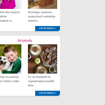
lnie dla naszych
Słuchając utworów
ników
muzycznych wokalisty
tujemy w...
zespołu...
CZYTAJ WIĘCEJ >
Artykuły
iej czy później
To, że śniadanie to
o rodzica czeka
najważniejszy posiłek
dnia...
CZYTAJ WIĘCEJ >