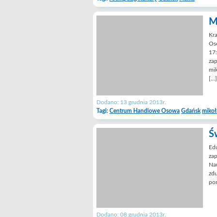
M
Kra
Oso
17
zap
mik
[…]
Dodano: 13 grudnia 2013r.
Tagi:
Centrum Handlowe Osowa
Gdańsk
mikoł
Ś
Edu
zap
Na
zdu
pom
Dodano: 08 grudnia 2013r.