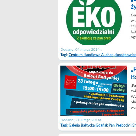
ż
Ce
w o
cel
każ
ogr
Dodano: 04 marca 2014r.
Tagi:
Centrum Handlowe Auchan
ekoodpowied
„
B
„Pa
świ
Wyn
She
wym
Dodano: 21 lutego 2014r.
Tagi:
Galeria Bałtycka
Gdańsk
Pan Peabody i S