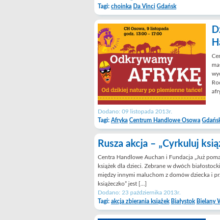
Tagi:
choinka
Da Vinci
Gdańsk
D
H
Ce
mał
wyd
Rod
afr
Dodano: 09 listopada 2013r.
Tagi:
Afryka
Centrum Handlowe Osowa
Gdańs
Rusza akcja – „Cyrkuluj ksią
Centra Handlowe Auchan i Fundacja „Już pomaga
książek dla dzieci. Zebrane w dwóch białostoc
między innymi maluchom z domów dziecka i prz
książeczko” jest […]
Dodano: 23 października 2013r.
Tagi:
akcja zbierania książek
Białystok
Bielany 