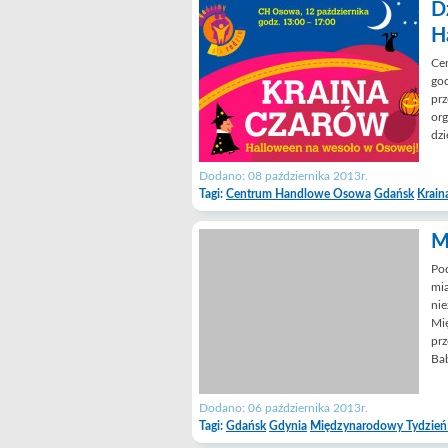
D
H
Cen
god
prz
org
dzi
Dodano: 08 października 2013r.
Tagi:
Centrum Handlowe Osowa
Gdańsk
Krain
M
Pod
mia
nie
Mię
prz
Bab
Dodano: 06 października 2013r.
Tagi:
Gdańsk
Gdynia
Międzynarodowy Tydzień 