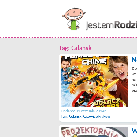
Tag: Gdańsk
N
Z o
we 
na 
mi
prz
Dodano: 01 września 2014r.
Tagi:
Gdańsk
Katowice
kraków
W