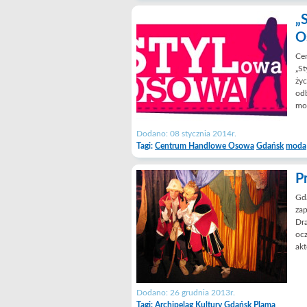
„
O
Ce
„S
życ
odb
mod
Dodano: 08 stycznia 2014r.
Tagi:
Centrum Handlowe Osowa
Gdańsk
moda
P
Gda
zap
Dra
ocz
akt
Dodano: 26 grudnia 2013r.
Tagi:
Archipelag Kultury
Gdańsk
Plama