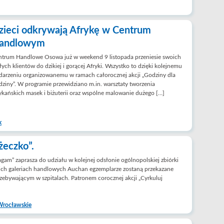
zieci odkrywają Afrykę w Centrum
andlowym
ntrum Handlowe Osowa już w weekend 9 listopada przeniesie swoich
ych klientów do dzikiej i gorącej Afryki. Wszystko to dzięki kolejnemu
arzeniu organizowanemu w ramach całorocznej akcji „Godziny dla
ziny”. W programie przewidziano m.in. warsztaty tworzenia
ykańskich masek i biżuterii oraz wspólne malowanie dużego […]
k
żeczko”.
m” zaprasza do udziału w kolejnej odsłonie ogólnopolskiej zbiórki
kich galeriach handlowych Auchan egzemplarze zostaną przekazane
ebywającym w szpitalach. Patronem corocznej akcji „Cyrkuluj
Wrocławskie