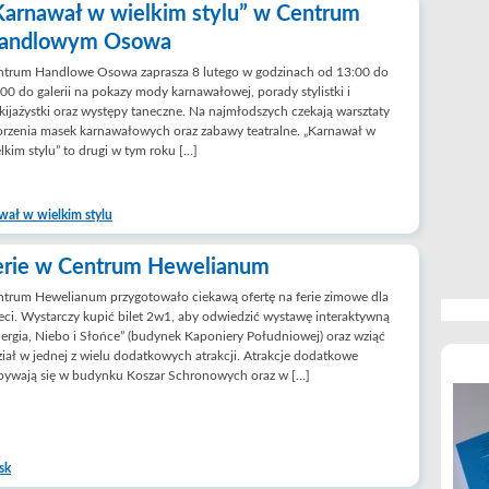
Karnawał w wielkim stylu” w Centrum
andlowym Osowa
ntrum Handlowe Osowa zaprasza 8 lutego w godzinach od 13:00 do
00 do galerii na pokazy mody karnawałowej, porady stylistki i
ijażystki oraz występy taneczne. Na najmłodszych czekają warsztaty
rzenia masek karnawałowych oraz zabawy teatralne. „Karnawał w
lkim stylu” to drugi w tym roku […]
wał w wielkim stylu
erie w Centrum Hewelianum
trum Hewelianum przygotowało ciekawą ofertę na ferie zimowe dla
eci. Wystarczy kupić bilet 2w1, aby odwiedzić wystawę interaktywną
ergia, Niebo i Słońce” (budynek Kaponiery Południowej) oraz wziąć
iał w jednej z wielu dodatkowych atrakcji. Atrakcje dodatkowe
bywają się w budynku Koszar Schronowych oraz w […]
sk