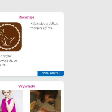
Recenzje
Któż stojąc w obliczu
“rodzącej się” roli...
e często
awiają się, co
 int...
CZYTAJ WIĘCEJ >
Wywiady