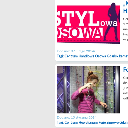
„
H
Ce
17:
mak
two
wie
Dodano: 07 lutego 2014r.
Tagi:
Centrum Handlowe Osowa
Gdańsk
karna
F
Cen
dzi
„En
udz
od
Dodano: 13 stycznia 2014r.
Tagi:
Centrum Hewelianum
Ferie zimowe
Gdań