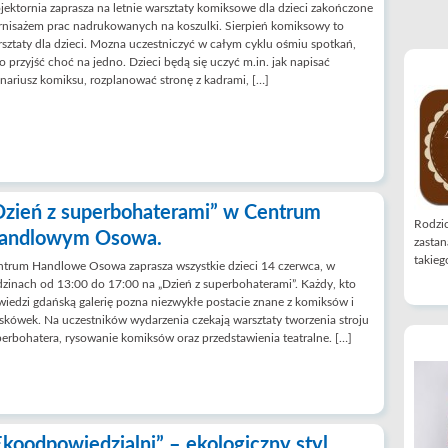
jektornia zaprasza na letnie warsztaty komiksowe dla dzieci zakończone
nisażem prac nadrukowanych na koszulki. Sierpień komiksowy to
sztaty dla dzieci. Mozna uczestniczyć w całym cyklu ośmiu spotkań,
o przyjść choć na jedno. Dzieci będą się uczyć m.in. jak napisać
nariusz komiksu, rozplanować stronę z kadrami, […]
Dzień z superbohaterami” w Centrum
Rodzic
andlowym Osowa.
zastan
takiego
ntrum Handlowe Osowa zaprasza wszystkie dzieci 14 czerwca, w
zinach od 13:00 do 17:00 na „Dzień z superbohaterami”. Każdy, kto
iedzi gdańską galerię pozna niezwykłe postacie znane z komiksów i
skówek. Na uczestników wydarzenia czekają warsztaty tworzenia stroju
erbohatera, rysowanie komiksów oraz przedstawienia teatralne. […]
Ekoodpowiedzialni” – ekologiczny styl