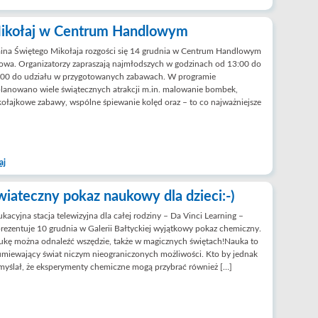
ikołaj w Centrum Handlowym
ina Świętego Mikołaja rozgości się 14 grudnia w Centrum Handlowym
wa. Organizatorzy zapraszają najmłodszych w godzinach od 13:00 do
:00 do udziału w przygotowanych zabawach. W programie
lanowano wiele świątecznych atrakcji m.in. malowanie bombek,
ołajkowe zabawy, wspólne śpiewanie kolęd oraz – to co najważniejsze
aj
wiateczny pokaz naukowy dla dzieci:-)
kacyjna stacja telewizyjna dla całej rodziny – Da Vinci Learning –
rezentuje 10 grudnia w Galerii Bałtyckiej wyjątkowy pokaz chemiczny.
ukę można odnaleźć wszędzie, także w magicznych świętach!Nauka to
miewający świat niczym nieograniczonych możliwości. Kto by jednak
yślał, że eksperymenty chemiczne mogą przybrać również […]