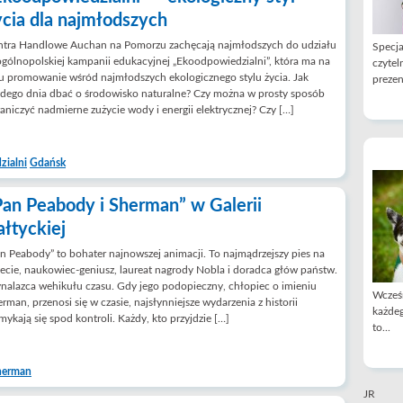
ycia dla najmłodszych
ntra Handlowe Auchan na Pomorzu zachęcają najmłodszych do udziału
Specja
gólnopolskiej kampanii edukacyjnej „Ekoodpowiedzialni”, która ma na
czytel
u promowanie wśród najmłodszych ekologicznego stylu życia. Jak
prezen
dego dnia dbać o środowisko naturalne? Czy można w prosty sposób
aniczyć nadmierne zużycie wody i energii elektrycznej? Czy […]
zialni
Gdańsk
Pan Peabody i Sherman” w Galerii
ałtyckiej
n Peabody” to bohater najnowszej animacji. To najmądrzejszy pies na
ecie, naukowiec-geniusz, laureat nagrody Nobla i doradca głów państw.
alazca wehikułu czasu. Gdy jego podopieczny, chłopiec o imieniu
Wcześn
rman, przenosi się w czasie, najsłynniejsze wydarzenia z historii
każdeg
ykają się spod kontroli. Każdy, kto przyjdzie […]
to...
herman
JR