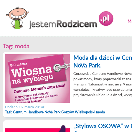
Ma
Tag: moda
Moda dla dzieci w C
NoVa Park.
Gorzowskie Centrum Handlowe NoVa P
pokaz mody, który poprowadzi znana 
Mensah. Natomiast w niedzielę, 9 mar
warsztatach kreatywnego przerabiania 
projektowania ubioru dla dzieci, wys
Dodano: 07 marca 2014r.
Tagi:
Centrum Handlowe NoVa Park
Gorzów Wielkopolski
moda
„Stylowa OSOWA” w 