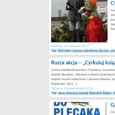
C
Ce
żon
poz
zap
Pr
Dodano: 14 listopada 2013r.
Tagi:
Białystok
Centrum Handlowe Auchan
szt
Rusza akcja – „Cyrkuluj ksią
Centra Handlowe Auchan i Fundacja „Już pomaga
książek dla dzieci. Zebrane w dwóch białostoc
między innymi maluchom z domów dziecka i prz
książeczko” jest […]
Dodano: 23 października 2013r.
Tagi:
akcja zbierania książek
Białystok
Bielany 
G
Chy