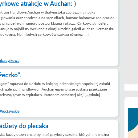
yrkowe atrakcje w Auchan:-)
ntrum Handlowe Auchan w Białymstoku zaprasza na nauka
glowania oraz chodzenia na szczudłach, barwne balonowe zoo oraz do
nania pełnych humoru postaci klauna i siłacza. Cyrkowa atmosfera
anuje w najbliższy weekend z okazji urodzin galerii Auchan Hetmańska i
odukcyjna. Na młodych cyrkowców czekają również […]
uka cyrkowa
żeczko”.
m” zaprasza do udziału w kolejnej odsłonie ogólnopolskiej zbiórki
kich galeriach handlowych Auchan egzemplarze zostaną przekazane
ebywającym w szpitalach. Patronem corocznej akcji „Cyrkuluj
Wrocławskie
adżety do plecaka
ba każdy uczeń chciałby mieć przybory szkolne, których nie można