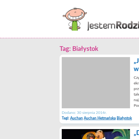
Tag: Białystok
„
w
Czy
ekr
pr
ta
naj
Po
Dodano: 30 sierpnia 2014r.
Tagi:
Auchan
Auchan Hetmańska
Białystok
„