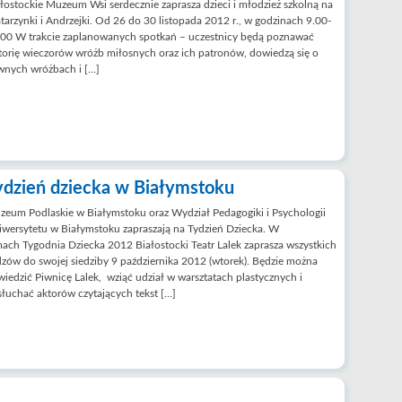
łostockie Muzeum Wsi serdecznie zaprasza dzieci i młodzież szkolną na
tarzynki i Andrzejki. Od 26 do 30 listopada 2012 r., w godzinach 9.00-
.00 W trakcie zaplanowanych spotkań – uczestnicy będą poznawać
torię wieczorów wróżb miłosnych oraz ich patronów, dowiedzą się o
wnych wróżbach i […]
ydzień dziecka w Białymstoku
eum Podlaskie w Białymstoku oraz Wydział Pedagogiki i Psychologii
wersytetu w Białymstoku zapraszają na Tydzień Dziecka. W
ach Tygodnia Dziecka 2012 Białostocki Teatr Lalek zaprasza wszystkich
zów do swojej siedziby 9 października 2012 (wtorek). Będzie można
iedzić Piwnicę Lalek, wziąć udział w warsztatach plastycznych i
łuchać aktorów czytających tekst […]