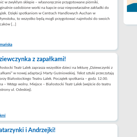
ić w zwykłym sklepie – własnoręcznie przygotowane piórniki,
ginalnie ozdobione worki na kapcie oraz niepowtarzalne zakładki do
iążek. Dzięki spotkaniom w Centrach Handlowych Auchan w
łymstoku, to wszystko będą mogli przygotować najmłodsi do swoich
ecaków […]
tmańska
ziewczynka z zapałkami!
łostocki Teatr Lalek zaprasza wszystkie dzieci na lekturę „Dziewczynki z
ałkami” w nowej adaptacji Marty Guśniowskiej. Tekst sztuki przeczytają
orzy Białostockiego Teatru Lalek. Początek spotkania – godz. 12.00.
a – Wstęp wolny. Miejsce – Białostocki Teatr Lalek (wejście do teatru
strony ul. Odeskiej).
akmi
atarzynki i Andrzejki!