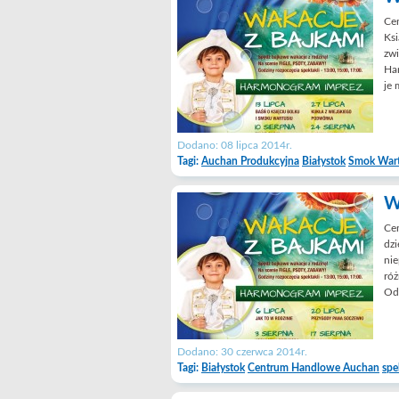
Ce
Ksi
zwi
Han
je 
Dodano: 08 lipca 2014r.
Tagi:
Auchan Produkcyjna
Białystok
Smok War
W
Ce
dzi
nie
róż
Odp
Dodano: 30 czerwca 2014r.
Tagi:
Białystok
Centrum Handlowe Auchan
spe