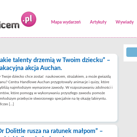
Mapa wydarzeń
Artykuły
Wywiady
Jakie talenty drzemią w Twoim dziecku” –
akacyjna akcja Auchan.
 Twoje dziecko chce zostać naukowcem, strażakiem, a może gwiazdą
anu? Centra Handlowe Auchan przygotowały animacje i quizy, które
zybliżą najmłodszym wymarzone zawody. W rozpoznawaniu zdolności i
lentów, które pomogą w wykonywaniu przyszłego zawodu pomoże
młodszym przebycie stworzonego specjalnie na tę okazję labiryntu.
dczas […]
Dr Dolittle rusza na ratunek małpom” –