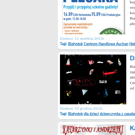
kup
ory
ks
Bia
pl
Dodano: 11 września 2013r.
Tagi:
Białystok
Centrum Handlowe Auchan
He
D
Bia
zap
akt
Cen
od 
Dodano: 15 grudnia 2012r.
Tagi:
Białystok
dla dzieci
dziewczynka z zapał
K