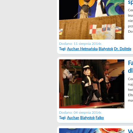
s
Ce
tea
nie
prz
Dol
Dodano: 11 sierpnia 2014r.
Tagi:
Auchan Hetmańska
Białystok
Dr. Dolittle
F
dl
Cen
naj
twó
Elt
mal
Dodano: 04 sierpnia 2014r.
Tagi:
Auchan
Białystok
Falko
W