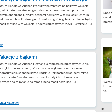
ntrum Handlowe Auchan Produkcyjna zaprasza na bajkowe wakacje.
ążęta i baśniowe stwory, gwiazdy sceny muzycznej, sympatyczne
Specja
erzęta obdarzone ludzkimi cechami odwiedzą w te wakacje Centrum
czytel
dlowe Auchan Produkcyjna. Najmłodsi goście galerii handlowej będą
prezen
mogli spotkać w te wakacje, podczas przedstawień z cyklu „Wakacje […]
tuś
akacje z bajkami
ntrum Handlowe Auchan Hetmańska zaprasza na przedstawienie dla
eci: „Jak to w rodzinie…„. Małe i trochę większe spory, zabawne
porozumienia są znane każdej rodzinie. Jak postępować, żeby mimo
nic charakterów członków rodziny, łączyły ich dobre relacje.
owiedź na to pytanie najmłodsi będą mogli odszukać […]
Wcześn
każdeg
to...
ktakl dla dzieci
JR