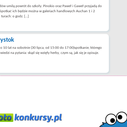
adów umilą powrót do szkoły. Pinokio oraz Paweł i Gaweł przyjadą do
 Spotkać ich będzie można w galeriach handlowych Auchan 1 i 2
 turach: o godz. […]
łystok
 10 lat na sobotnie (30 lipca, od 15:00 do 17:00)spotkanie, którego
edzi na pytania: skąd się wzięły herby, czym są, jak się je opisuje.