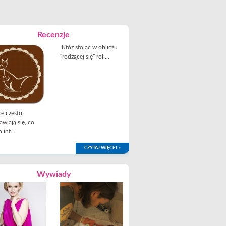
Recenzje
Któż stojąc w obliczu
“rodzącej się” roli...
e często
awiają się, co
 int...
CZYTAJ WIĘCEJ >
Wywiady