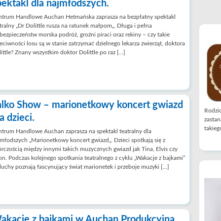
pektakl dla najmłodszych.
ntrum Handlowe Auchan Hetmańska zaprasza na bezpłatny spektakl
tralny „Dr Dolittle rusza na ratunek małpom„. Długa i pełna
bezpieczeństw morska podróż, groźni piraci oraz rekiny – czy takie
eciwności losu są w stanie zatrzymać dzielnego lekarza zwierząt, doktora
ittle? Znany wszystkim doktor Dolittle po raz […]
alko Show – marionetkowy koncert gwiazd
Rodzic
a dzieci.
zastan
takiego
trum Handlowe Auchan zaprasza na spektakl teatralny dla
młodszych „Marionetkowy koncert gwiazd„. Dzieci spotkają się z
rczością między innymi takich muzycznych gwiazd jak Tina, Elvis czy
on. Podczas kolejnego spotkania teatralnego z cyklu „Wakacje z bajkami”
uchy poznają fascynujący świat marionetek i przeboje muzyki […]
akacje z bajkami w Auchan Produkcyjna.