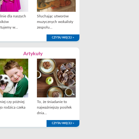
lnie dla naszych
Słuchając utworów
ników
muzycznych wokalisty
tujemy w...
zespołu...
CZYTAJ WIĘCEJ >
Artykuły
iej czy później
To, że śniadanie to
o rodzica czeka
najważniejszy posiłek
dnia...
CZYTAJ WIĘCEJ >