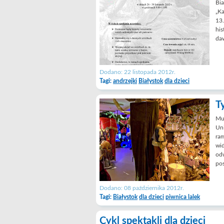
Bia
„Ka
13
his
da
Dodano: 22 listopada 2012r.
Tagi:
andrzejki
Białystok
dla dzieci
T
Muz
Uni
ram
wid
odw
pos
Dodano: 08 października 2012r.
Tagi:
Białystok
dla dzieci
piwnica lalek
Cykl spektakli dla dzieci