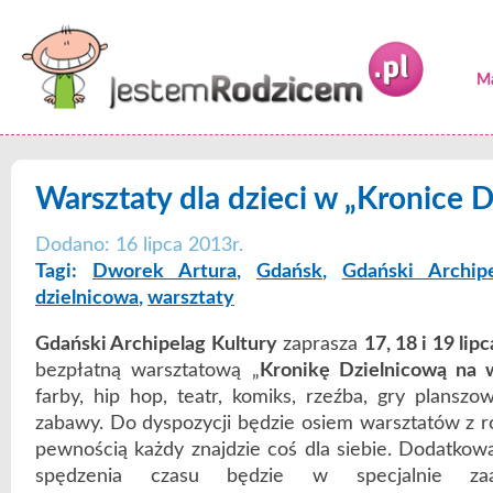
Ma
Warsztaty dla dzieci w „Kronice D
Dodano: 16 lipca 2013r.
Tagi:
Dworek Artura
,
Gdańsk
,
Gdański Archip
dzielnicowa
,
warsztaty
Gdański Archipelag Kultury
zaprasza
17, 18 i 19 lipc
bezpłatną warsztatową „
Kronikę Dzielnicową na 
farby, hip hop, teatr, komiks, rzeźba, gry plansz
zabawy. Do dyspozycji będzie osiem warsztatów z ró
pewnością każdy znajdzie coś dla siebie. Dodatko
spędzenia czasu będzie w specjalnie zaar