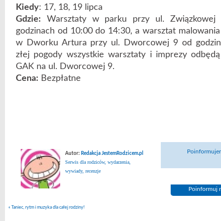
Kiedy
: 17, 18, 19 lipca
Gdzie:
Warsztaty w parku przy ul. Związkowej
godzinach od 10:00 do 14:30, a warsztat malowania
w Dworku Artura przy ul. Dworcowej 9 od godzi
złej pogody wszystkie warsztaty i imprezy odbęd
GAK na ul. Dworcowej 9.
Cena:
Bezpłatne
Poinformujem
Autor:
Redakcja JestemRodzicem.pl
Serwis dla rodziców, wydarzenia,
wywiady, recenzje
Poinformuj n
«
Taniec, rytm i muzyka dla całej rodziny!