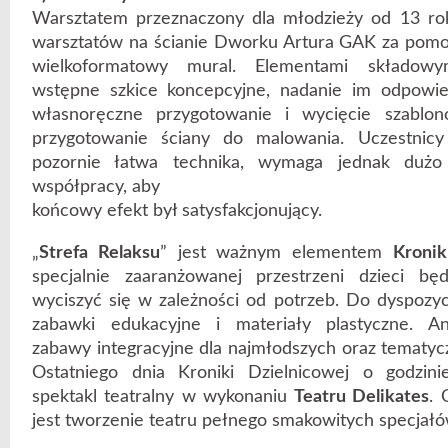
Warsztatem przeznaczony dla młodzieży od 13 rok
warsztatów na ścianie Dworku Artura GAK za pomo
wielkoformatowy mural. Elementami składow
wstępne szkice koncepcyjne, nadanie im odpowied
własnoręczne przygotowanie i wycięcie szablo
przygotowanie ściany do malowania. Uczestnicy
pozornie łatwa technika, wymaga jednak dużo c
współpracy, aby
końcowy efekt był satysfakcjonujący.
„
Strefa Relaksu
” jest ważnym elementem
Kronik
specjalnie zaaranżowanej przestrzeni dzieci b
wyciszyć się w zależności od potrzeb. Do dyspozyc
zabawki edukacyjne i materiały plastyczne. A
zabawy integracyjne dla najmłodszych oraz tematycz
Ostatniego dnia Kroniki Dzielnicowej o godzin
spektakl teatralny w wykonaniu
Teatru Delikates
. 
jest tworzenie teatru pełnego smakowitych specjałó