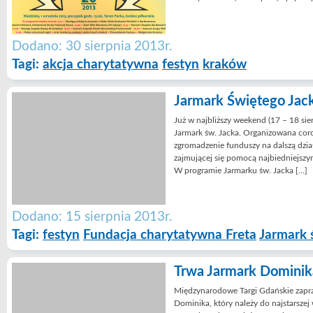
Dodano: 30 sierpnia 2013r.
Tagi:
akcja charytatywna
festyn
kraków
Jarmark Świętego Jac
Już w najbliższy weekend (17 – 18 si
Jarmark św. Jacka. Organizowana coro
zgromadzenie funduszy na dalszą dzia
zajmującej się pomocą najbiedniejszym
W programie Jarmarku św. Jacka […]
Dodano: 15 sierpnia 2013r.
Tagi:
festyn
Fundacja charytatywna Freta
Jarmark 
Trwa Jarmark Dominik
Międzynarodowe Targi Gdańskie zapra
Dominika, który należy do najstarsze