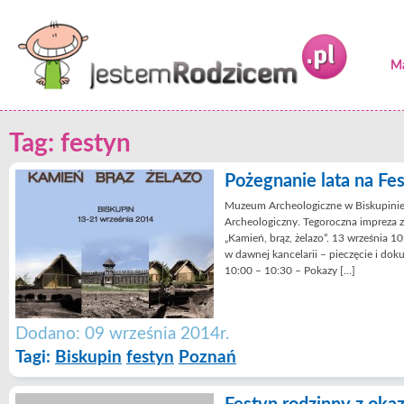
Ma
Tag: festyn
Pożegnanie lata na Fes
Muzeum Archeologiczne w Biskupinie
Archeologiczny. Tegoroczna impreza 
„Kamień, brąz, żelazo”. 13 września 1
w dawnej kancelarii – pieczęcie i do
10:00 – 10:30 – Pokazy […]
Dodano: 09 września 2014r.
Tagi:
Biskupin
festyn
Poznań