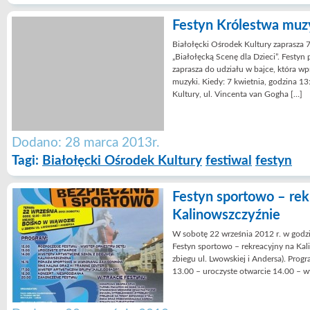
Festyn Królestwa muz
Białołęcki Ośrodek Kultury zaprasza 7
„Białołęcką Scenę dla Dzieci”. Festyn
zaprasza do udziału w bajce, która w
muzyki. Kiedy: 7 kwietnia, godzina 13
Kultury, ul. Vincenta van Gogha […]
Dodano: 28 marca 2013r.
Tagi:
Białołęcki Ośrodek Kultury
festiwal
festyn
Festyn sportowo – rek
Kalinowszczyźnie
W sobotę 22 września 2012 r. w godz
Festyn sportowo – rekreacyjny na Kal
zbiegu ul. Lwowskiej i Andersa). Prog
13.00 – uroczyste otwarcie 14.00 – wy