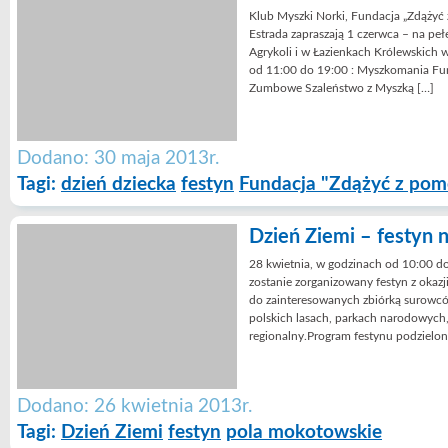
Klub Myszki Norki, Fundacja „Zdążyć
Estrada zapraszają 1 czerwca – na pe
Agrykoli i w Łazienkach Królewskich
od 11:00 do 19:00 : Myszkomania Fu
Zumbowe Szaleństwo z Myszką […]
Dodano: 30 maja 2013r.
Tagi:
dzień dziecka
festyn
Fundacja "Zdążyć z pom
Dzień Ziemi – festyn
28 kwietnia, w godzinach od 10:00 
zostanie zorganizowany festyn z okazj
do zainteresowanych zbiórką surowcó
polskich lasach, parkach narodowych, 
regionalny.Program festynu podzielon
Dodano: 26 kwietnia 2013r.
Tagi:
Dzień Ziemi
festyn
pola mokotowskie