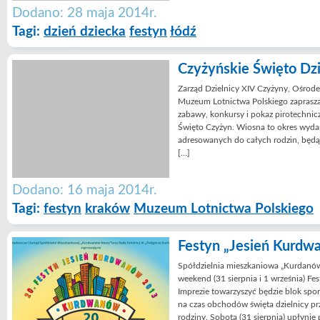
Dodano: 28 maja 2014r.
Tagi:
dzień dziecka
festyn
łódź
Czyżyńskie Święto Dzi
Zarząd Dzielnicy XIV Czyżyny, Ośrod
Muzeum Lotnictwa Polskiego zaprasza
zabawy, konkursy i pokaz pirotechnic
Święto Czyżyn. Wiosna to okres wyda
adresowanych do całych rodzin, będ
[…]
Dodano: 16 maja 2014r.
Tagi:
festyn
kraków
Muzeum Lotnictwa Polskiego
Festyn „Jesień Kurdw
Spółdzielnia mieszkaniowa „Kurdanów
weekend (31 sierpnia i 1 września) Fe
Imprezie towarzyszyć będzie blok spor
na czas obchodów święta dzielnicy prz
rodziny. Sobota (31 sierpnia) upłynie