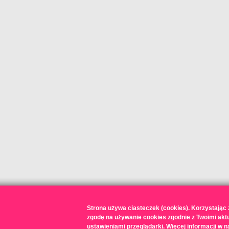
Strona używa ciasteczek (cookies). Korzystając
zgodę na używanie cookies zgodnie z Twoimi akt
ustawieniami przeglądarki. Więcej informacji w n