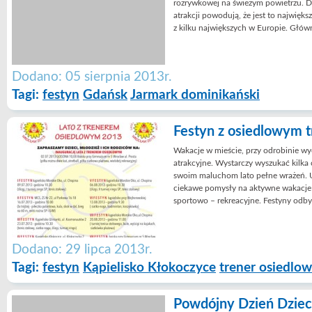
rozrywkowej na świeżym powietrzu. Dł
atrakcji powodują, że jest to najwięks
z kilku największych w Europie. Głów
Dodano: 05 sierpnia 2013r.
Tagi:
festyn
Gdańsk
Jarmark dominikański
Festyn z osiedlowym 
Wakacje w mieście, przy odrobinie wy
atrakcyjne. Wystarczy wyszukać kilka
swoim maluchom lato pełne wrażeń. 
ciekawe pomysły na aktywne wakacje dl
sportowo – rekreacyjne. Festyny odb
Dodano: 29 lipca 2013r.
Tagi:
festyn
Kąpielisko Kłokoczyce
trener osiedlo
Powdójny Dzień Dziec