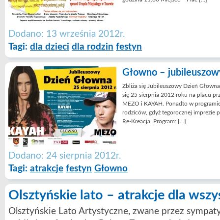
Dodano: 13 września 2012r.
Tagi:
dla dzieci
dla rodzin
festyn
Głowno – jubileuszowy
Zbliża się Jubileuszowy Dzień Głowna
się 25 sierpnia 2012 roku na placu prz
MEZO i KAYAH. Ponadto w programie du
rodziców, gdyż tegorocznej imprezie
Re-Kreacja. Program: […]
Dodano: 24 sierpnia 2012r.
Tagi:
atrakcje
festyn
Głowno
Olsztyńskie lato – atrakcje dla wszy
Olsztyńskie Lato Artystyczne, zwane przez sympa