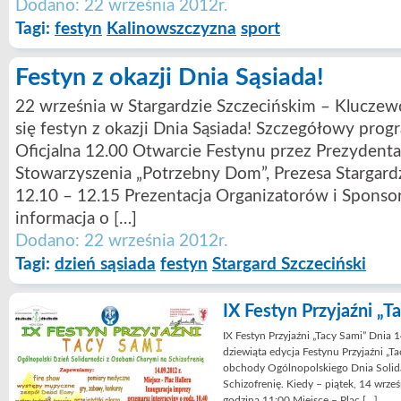
Dodano: 22 września 2012r.
Tagi:
festyn
Kalinowszczyzna
sport
Festyn z okazji Dnia Sąsiada!
22 września w Stargardzie Szczecińskim – Kluczew
się festyn z okazji Dnia Sąsiada! Szczegółowy pro
Oficjalna 12.00 Otwarcie Festynu przez Prezydenta
Stowarzyszenia „Potrzebny Dom”, Prezesa Stargardzk
12.10 – 12.15 Prezentacja Organizatorów i Sponso
informacja o […]
Dodano: 22 września 2012r.
Tagi:
dzień sąsiada
festyn
Stargard Szczeciński
IX Festyn Przyjaźni „T
IX Festyn Przyjaźni „Tacy Sami” Dnia 1
dziewiąta edycja Festynu Przyjaźni „Ta
obchody Ogólnopolskiego Dnia Solid
Schizofrenię. Kiedy – piątek, 14 wrze
godzina 11:00 Miejsce – Plac […]