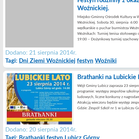
Festyn rodzinny z okaz
Woźnickiej.
Miejsko-Gminny Ośrodek Kultury w W
Woźnickiej. Sobota 30, sierpnia 6:00 
wędkarskie o puchar burmistrza Woź
Woźnikach: Turniej tenisa stołowego 
19:00 – Dożynkowy turniej szachowy
Dodano: 21 sierpnia 2014r.
Tagi:
Dni Ziemi Woźnickiej
festyn
Woźniki
Brathanki na Lubickie 
Wójt Gminy Lubicz zaprasza 23 sierpni
programie: występy zespołów szkolny
ludowych, liczne konkursy z nagrodam
Atrakcją wieczoru będzie występ zespo
Gdzie: Zespół Szkół nr 1 w Lubiczu 
Dodano: 20 sierpnia 2014r.
Tagi:
Brathanki
festyn
Lubicz Górny