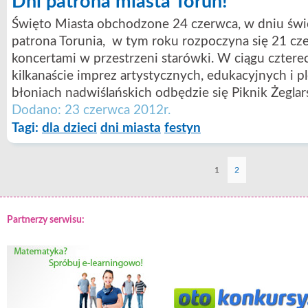
Dni patrona miasta Toruń!
Święto Miasta obchodzone 24 czerwca, w dniu świę
patrona Torunia, w tym roku rozpoczyna się 21 c
koncertami w przestrzeni starówki. W ciągu cztere
kilkanaście imprez artystycznych, edukacyjnych i 
błoniach nadwiślańskich odbędzie się Piknik Żeglars
Dodano: 23 czerwca 2012r.
Tagi:
dla dzieci
dni miasta
festyn
1
2
Partnerzy serwisu: