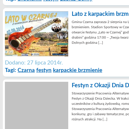
Lato z karpackim brz
Gmina Czarna zaprasza 2 sierpnia na 
brzmieniem. Stadion Sportowy w Czarn
otwarcie festynu „Lato w Czarnej” go
drabini” godzina 17:00 – „Twoja twar
Dolnych godzina […]
Dodano: 27 lipca 2014r.
Tagi:
Czarna
festyn
karpackie brzmienie
Festyn z Okazji Dnia 
Stowarzyszenie Pracownia Alternatyw
Festyn z Okazji Dnia Dziecka. W trakc
uczestników z kulturą żydowską, roms
Stowarzyszenia Pracownia Alternaty
konkursy, gry i zabawy tematyczne, po
różnych atrakcji. Na […]