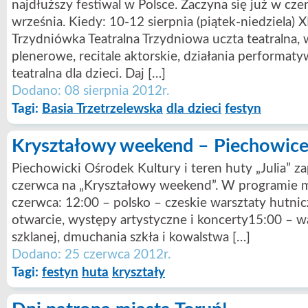
najdłuższy festiwal w Polsce. Zaczyna się już w cz
września. Kiedy: 10-12 sierpnia (piątek-niedziela) X
Trzydniówka Teatralna Trzydniowa uczta teatralna, 
plenerowe, recitale aktorskie, działania performat
teatralna dla dzieci. Daj […]
Dodano: 08 sierpnia 2012r.
Tagi:
Basia Trzetrzelewska
dla dzieci
festyn
Kryształowy weekend – Piechowic
Piechowicki Ośrodek Kultury i teren huty „Julia” za
czerwca na „Kryształowy weekend”. W programie m
czerwca: 12:00 – polsko – czeskie warsztaty hutni
otwarcie, występy artystyczne i koncerty15:00 – w
szklanej, dmuchania szkła i kowalstwa […]
Dodano: 25 czerwca 2012r.
Tagi:
festyn
huta
kryształy