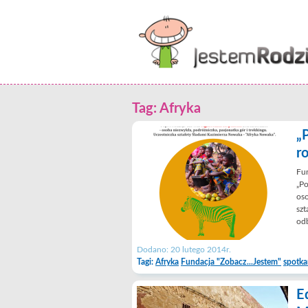
Tag: Afryka
„
r
Fun
„Po
oso
szt
odb
Dodano: 20 lutego 2014r.
Tagi:
Afryka
Fundacja "Zobacz...Jestem"
spotka
E