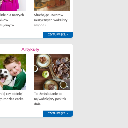
lnie dla naszych
Słuchając utworów
ników
muzycznych wokalisty
tujemy w...
zespołu...
CZYTAJ WIĘCEJ >
Artykuły
iej czy później
To, że śniadanie to
o rodzica czeka
najważniejszy posiłek
dnia...
CZYTAJ WIĘCEJ >