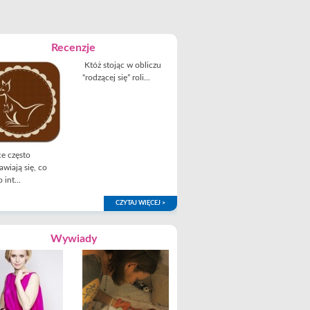
Recenzje
Któż stojąc w obliczu
“rodzącej się” roli...
e często
awiają się, co
 int...
CZYTAJ WIĘCEJ >
Wywiady