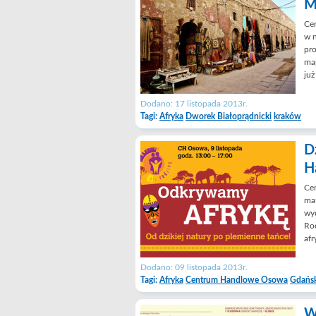
M
Cen
w n
pro
ma
już
Dodano: 17 listopada 2013r.
Tagi:
Afryka
Dworek Białoprądnicki
kraków
D
H
Ce
mał
wyd
Rod
afr
Dodano: 09 listopada 2013r.
Tagi:
Afryka
Centrum Handlowe Osowa
Gdańs
W