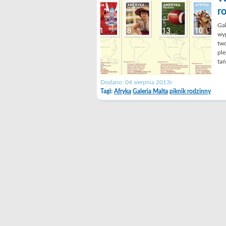
r
Gal
wyp
two
ple
ta
Dodano: 04 sierpnia 2013r.
Tagi:
Afryka
Galeria Malta
piknik rodzinny