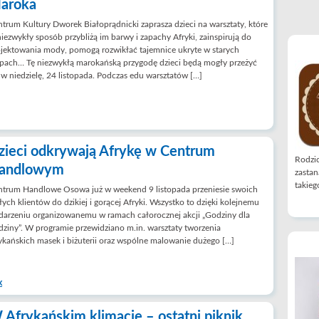
aroka
trum Kultury Dworek Białoprądnicki zaprasza dzieci na warsztaty, które
iezwykły sposób przybliżą im barwy i zapachy Afryki, zainspirują do
jektowania mody, pomogą rozwikłać tajemnice ukryte w starych
pach… Tę niezwykłą marokańską przygodę dzieci będą mogły przeżyć
 w niedzielę, 24 listopada. Podczas edu warsztatów […]
zieci odkrywają Afrykę w Centrum
Rodzic
andlowym
zastan
takiego
ntrum Handlowe Osowa już w weekend 9 listopada przeniesie swoich
ych klientów do dzikiej i gorącej Afryki. Wszystko to dzięki kolejnemu
arzeniu organizowanemu w ramach całorocznej akcji „Godziny dla
ziny”. W programie przewidziano m.in. warsztaty tworzenia
ykańskich masek i biżuterii oraz wspólne malowanie dużego […]
k
 Afrykańskim klimacie – ostatni piknik