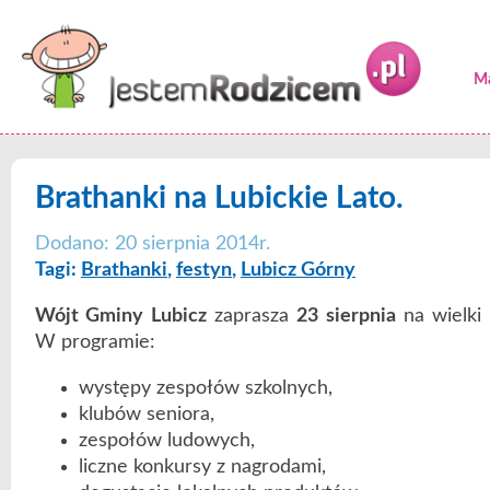
Ma
Brathanki na Lubickie Lato.
Dodano: 20 sierpnia 2014r.
Tagi:
Brathanki
,
festyn
,
Lubicz Górny
Wójt Gminy Lubicz
zaprasza
23 sierpnia
na wielki
W programie:
występy zespołów szkolnych,
klubów seniora,
zespołów ludowych,
liczne konkursy z nagrodami,