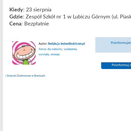
Kiedy
: 23 sierpnia
Gdzie
: Zespół Szkół nr 1 w Lubiczu Górnym (ul. Pia
Cena
: Bezpłatnie
Poinformujem
Autor:
Redakcja JestemRodzicem.pl
Serwis dla rodziców, wydarzenia,
wywiady, recenzje
Poinformuj n
«
Dożynki Dzielnicowe w Branicach.