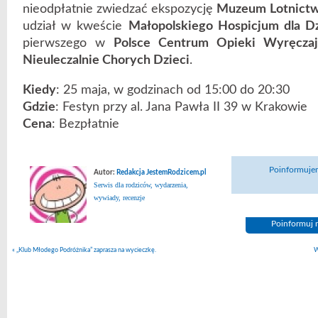
nieodpłatnie zwiedzać ekspozycję
Muzeum Lotnictw
udział w kweście
Małopolskiego Hospicjum dla Dz
pierwszego w
Polsce Centrum Opieki Wyręczają
Nieuleczalnie Chorych Dzieci
.
Kiedy
: 25 maja, w godzinach od 15:00 do 20:30
Gdzie
: Festyn przy al. Jana Pawła II 39 w Krakowie
Cena
: Bezpłatnie
Poinformujem
Autor:
Redakcja JestemRodzicem.pl
Serwis dla rodziców, wydarzenia,
wywiady, recenzje
Poinformuj n
«
„Klub Młodego Podróżnika” zaprasza na wycieczkę.
W