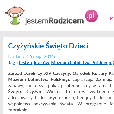
Ma
Czyżyńskie Święto Dzieci
Dodano: 16 maja 2014r.
Tagi:
festyn
,
kraków
,
Muzeum Lotnictwa Polskiego
,
Zarząd Dzielnicy XIV Czyżyny, Ośrodek Kultury 
Muzeum Lotnictwa Polskiego
zapraszają
25 maja
zabawy, konkursy i pokaz pirotechniczny w ramach k
Święto Czyżyn
. Wiosna to okres wydarzeń sp
adresowanych do całych rodzin, będących doskona
wspólnego odkrywania świata. W programie fe
zabraknie.