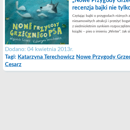
„Nowe Przygody Grze
recenzja bajki nie tylko
Czytając bajki o przygodach różnych z
niesamowitych atrakcji i przeżyć bo
z siedmioletnim synkiem rozpoczęliśm
książki – pies o imieniu „Winter”. Jak 
Dodano: 04 kwietnia 2013r.
Tagi:
Katarzyna Terechowicz
Nowe Przygody Grze
Cesarz