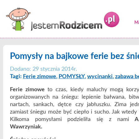
Ma
Pomysły na bajkowe ferie bez śni
Dodano: 29 stycznia 2014r.
Tagi:
Ferie zimowe
,
POMYSŁY
,
wycinanki
,
zabawa b
Ferie zimowe
to czas, kiedy maluchy mogą korzy
organizowanych na śniegu: lepienie bałwana, bitw
nartach, sankach, dętce czy jabłuszku. Zima jedn
zamiast śniegu może być ciepło i sucho. Jak wtedy 
Kilkoma pomysłami podzieliła się z nami
A
Wawrzyniak.