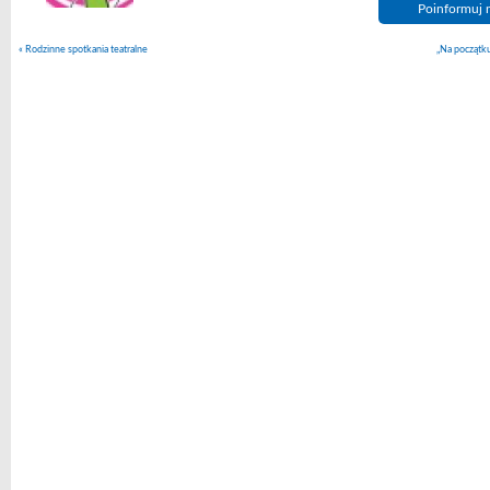
Poinformuj n
«
Rodzinne spotkania teatralne
„Na początku