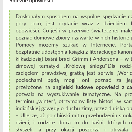
Śnieżne opowieści
Doskonałym sposobem na wspólne spędzanie cza
pory roku, jest czytanie wraz z dzieckiem b
opowieści. Co jeśli w przerwie świątecznej mal
poznać domowe zbiory i zawarte w nich historie j
Pomocy możemy szukać w Internecie. Porta
bezpłatnie udostępnia książki z literackiego kano
kilkadziesiąt baśni braci Grimm i Andersena – 
zimowej tematyki „Królową śniegu”.Dla rod
zacięciem prawdziwą gratką jest serwis „World
pociechami będą mogli oni poznać za je
przełożone na
angielski ludowe opowieści z c
pozwala na wyszukiwanie tematyczne. Na prz
terminu „winter”, otrzymamy listę historii w sa
indiańskiej gawędy o duchu zimy, przez duńską op
– Ullerze, aż po chiński mit o przebudzeniu smok
dzieci, i rodzice dotrą tu do baśni, których 
słyszeli, a przy okazji poszerzą i utrwalą 