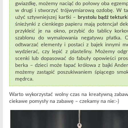
gwiazdkę, możemy naciąć do połowy oba egzempl
w drugi i stworzyć trójwymiarową ozdobę. W ta
użyć sztywniejszej kartki –
brystolu bądź tekturki
śnieżynki z cienkiego papieru mają potencjał d
przykleić je na okno, przybić do tablicy kork
szablonu do wymalowania negatywu płatka. 
odtwarzać elementy i postaci z bajek innymi m
wydzierać, czy lepić z plasteliny. Możemy odg
scenki lub dopasować do fabuły opowieści pros
berka – dzieci może łapać królowa z bajki And
możemy zastąpić poszukiwaniem śpiącego smok
mędrca.
Warto wykorzystać wolny czas na kreatywną zabawę:
ciekawe pomysły na zabawę – czekamy na nie:-)