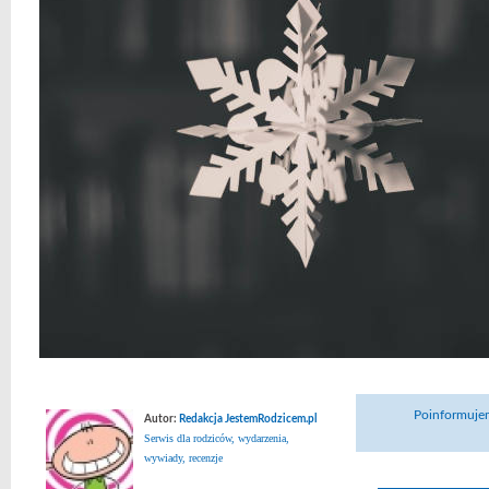
Poinformujem
Autor:
Redakcja JestemRodzicem.pl
Serwis dla rodziców, wydarzenia,
wywiady, recenzje