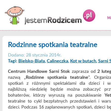
Ma
Rodzinne spotkania teatralne
Dodano: 28 stycznia 2014r.
Tagi:
Bielsko-Biała
,
Calineczka
,
Kot w butach
,
Sarni 
Centrum Handlowe Sarni Stok
zaprasza od
2 lute
nazwą „
Rodzinne spotkania teatralne
”. Organiz
spotkań z różnnymi spektaklami dla dzieci i w
najbliższą niedzielę będzie można zobaczyć pr
bohaterów, którzy wyruszą na poszukiwanie
Yet
teatralne to cykl bezpłatnych przedstawień i wars
dzieci. Podczas 16 zaplanowanych spotkań, dzieci b