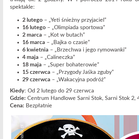
spektakle:
2 lutego
– „Yeti śnieżny przyjaciel”
16 lutego
– „Olimpiada sportowa”
2 marca
– „Kot w butach”
16 marca
– „Bajka o czasie”
6 kwietnia
– „Brzechwa i jego rymowanki”
4 maja
– „Calineczka”
18 maja
– „Super bohaterowie”
15 czerwca
– „Przygody Jaśka zguby”
29 czerwca
– „Wakacyjna podróż”
Kiedy
: Od 2 lutego do 29 czerwca
Gdzie:
Centrum Handlowe Sarni Stok, Sarni Stok 2, 
Cena:
Bezpłatnie