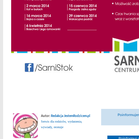
Poinformujem
Autor:
Redakcja JestemRodzicem.pl
Serwis dla rodziców, wydarzenia,
wywiady, recenzje
Poinformuj n