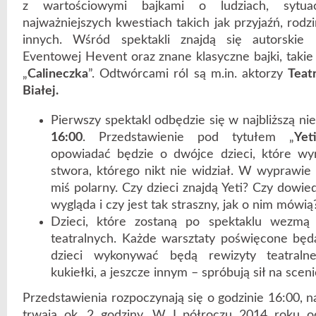
z wartościowymi bajkami o ludziach, sytua
najważniejszych kwestiach takich jak przyjaźń, rodz
innych. Wśród spektakli znajdą się autorskie 
Eventowej Hevent oraz znane klasyczne bajki, takie 
„
Calineczka
”. Odtwórcami ról są m.in. aktorzy
Teat
Białej.
Pierwszy spektakl odbędzie się w najbliższą nie
16:00
. Przedstawienie pod tytułem „
Yet
opowiadać będzie o dwójce dzieci, które wy
stwora, którego nikt nie widział. W wyprawie
miś polarny. Czy dzieci znajdą Yeti? Czy dowied
wygląda i czy jest tak straszny, jak o nim mówią
Dzieci, które zostaną po spektaklu wezmą 
teatralnych. Każde warsztaty poświęcone będ
dzieci wykonywać będą rewizyty teatraln
kukiełki, a jeszcze innym – spróbują sił na sceni
Przedstawienia rozpoczynają się o godzinie 16:00, na
trwają ok. 2 godziny. W I półroczu 2014 roku o