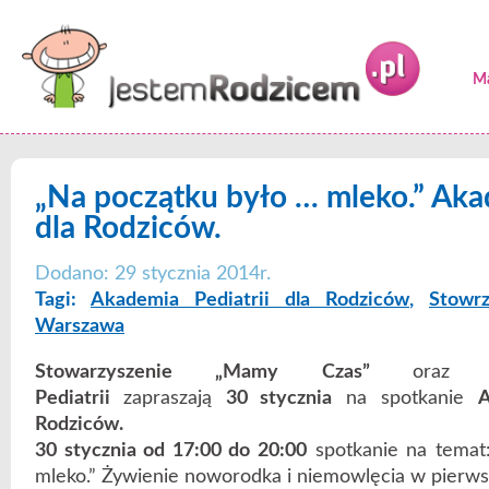
Ma
„Na początku było … mleko.” Akad
dla Rodziców.
Dodano: 29 stycznia 2014r.
Tagi:
Akademia Pediatrii dla Rodziców
,
Stowr
Warszawa
Stowarzyszenie „Mamy Czas”
oraz
Fu
Pediatrii
zapraszają
30 stycznia
na spotkanie
A
Rodziców.
30 stycznia od 17:00 do 20:00
spotkanie na temat
mleko.” Żywienie noworodka i niemowlęcia w pierws