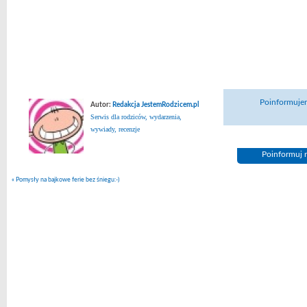
Poinformujem
Autor:
Redakcja JestemRodzicem.pl
Serwis dla rodziców, wydarzenia,
wywiady, recenzje
Poinformuj n
«
Pomysły na bajkowe ferie bez śniegu:-)