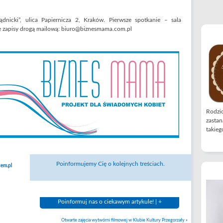
nicki”, ulica Papiernicza 2, Kraków. Pierwsze spotkanie – sala
 zapisy drogą mailową: biuro@biznesmama.com.pl
Rodzic
zastan
takiego
Poinformujemy Cię o kolejnych treściach.
em.pl
Poinformuj nas o ciekawym artykule! | +
Otwarte zajęcia wytwórni filmowej w Klubie Kultury Przegorzały
»