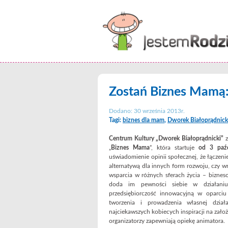
Zostań Biznes Mamą:
Dodano: 30 września 2013r.
Tagi:
biznes dla mam
,
Dworek Białoprądnick
Centrum Kultury „Dworek Białoprądnicki”
z
„
Biznes Mama
”, która startuje
od 3 paźd
uświadomienie opinii społecznej, że łączenie
alternatywą dla innych form rozwoju, czy w
wsparcia w różnych sferach życia – biznes
doda im pewności siebie w działan
przedsiębiorczość innowacyjną w oparciu
tworzenia i prowadzenia własnej dział
najciekawszych kobiecych inspiracji na zało
organizatorzy zapewniają opiekę animatora.