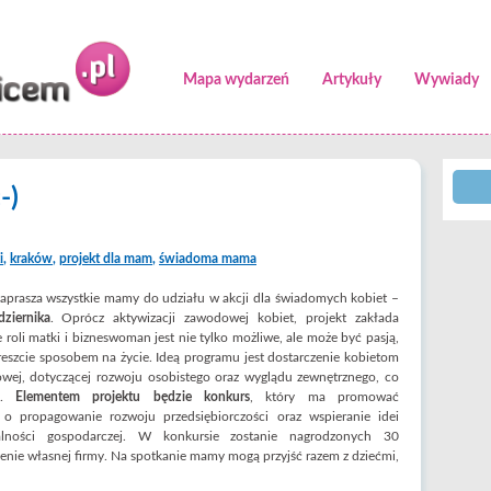
Mapa wydarzeń
Artykuły
Wywiady
-)
i
,
kraków
,
projekt dla mam
,
świadoma mama
aprasza wszystkie mamy do udziału w akcji dla świadomych kobiet –
ziernika
. Oprócz aktywizacji zawodowej kobiet, projekt zakłada
 roli matki i bizneswoman jest nie tylko możliwe, ale może być pasją,
reszcie sposobem na życie. Ideą programu jest dostarczenie kobietom
owej, dotyczącej rozwoju osobistego oraz wyglądu zewnętrznego, co
iu.
Elementem projektu będzie konkurs
, który ma promować
 o propagowanie rozwoju przedsiębiorczości oraz wspieranie idei
alności gospodarczej. W konkursie zostanie nagrodzonych 30
żenie własnej firmy. Na spotkanie mamy mogą przyjść razem z dziećmi,