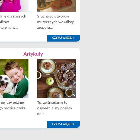
lnie dla naszych
Słuchając utworów
ników
muzycznych wokalisty
tujemy w...
zespołu...
CZYTAJ WIĘCEJ >
Artykuły
iej czy później
To, że śniadanie to
o rodzica czeka
najważniejszy posiłek
dnia...
CZYTAJ WIĘCEJ >