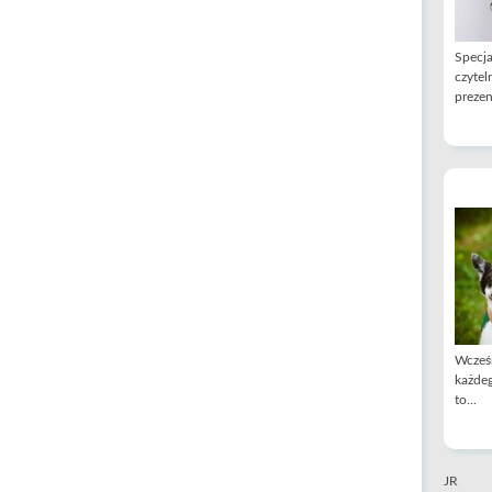
Specja
czytel
prezen
Wcześn
każdeg
to...
JR