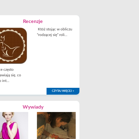
Recenzje
Któż stojąc w obliczu
“rodzącej się” roli...
e często
awiają się, co
 int...
CZYTAJ WIĘCEJ >
Wywiady