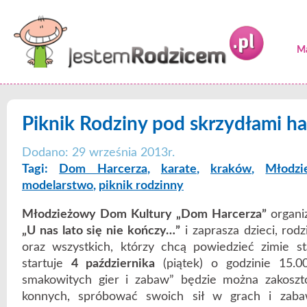
Ma
Piknik Rodziny pod skrzydłami ha
Dodano: 29 września 2013r.
Tagi:
Dom Harcerza
,
karate
,
kraków
,
Młodz
modelarstwo
,
piknik rodzinny
Młodzieżowy Dom Kultury „Dom Harcerza”
organi
„U nas lato się nie kończy…”
i zaprasza dzieci, rod
oraz wszystkich, którzy chcą powiedzieć zimie s
startuje
4 października
(piątek) o godzinie 15.0
smakowitych gier i zabaw” będzie można zakosz
konnych, spróbować swoich sił w grach i zab