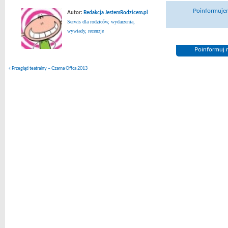
Poinformujem
Autor:
Redakcja JestemRodzicem.pl
Serwis dla rodziców, wydarzenia,
wywiady, recenzje
Poinformuj n
«
Przegląd teatralny – Czarna Offca 2013