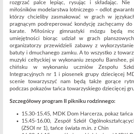
rozgrzać palce lepiąc, rysując i składając. Nie 
miłośników modelarstwa lotniczego – odlot gwaranto
którzy chcieliby zasmakować w grach w językac
pragnącym podreperować kondycję zachęcamy do 
karate. Miłośnicy gimnastyki mózgu będą mo
umiejętności biorąc udział w grach planszowyc
organizatorzy przewidzieli zabawy z wykorzystani
batuty i dmuchanego zamku. A to wszystko z towar
muzyki celtyckiej w wykonaniu zespołu Banshee, p
chińsku w wykonaniu uczniów Zespołu Szkół
Integracyjnych nr 1 i piosenek grupy dziecięcej 
scenie towarzyszyć nam będą także gorące rytm
podczas pokazów tańca towarzyskiego dziecięcej gru
Szczegółowy program II pikniku rodzinnego:
15.30-15.45, MDK Dom Harcerza, pokaz tańca 
15.45-16.00, Zespół Szkół Ogólnokształcącyc
(ZSOI nr 1), tańce świata m.in. z Chin