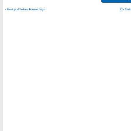
«
Piknik pod Teatrem Powszechnym
XIV Mistr