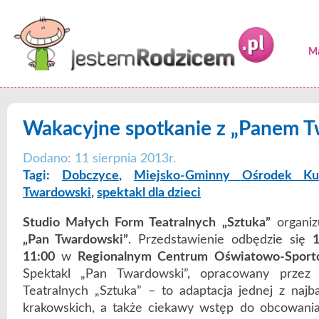
Ma
Wakacyjne spotkanie z „Panem 
Dodano: 11 sierpnia 2013r.
Tagi:
Dobczyce
,
Miejsko-Gminny Ośrodek Ku
Twardowski
,
spektakl dla dzieci
Studio Małych Form Teatralnych „Sztuka”
organizu
„Pan Twardowski”
. Przedstawienie odbędzie się
1
11:00
w
Regionalnym Centrum Oświatowo-Spor
Spektakl „Pan Twardowski”, opracowany przez
Teatralnych „Sztuka” – to adaptacja jednej z najb
krakowskich, a także ciekawy wstęp do obcowani