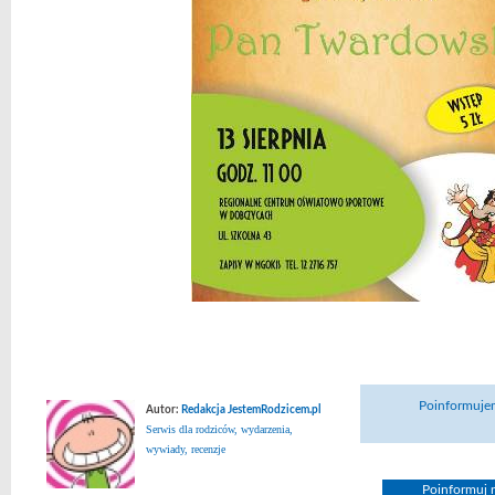
Poinformujem
Autor:
Redakcja JestemRodzicem.pl
Serwis dla rodziców, wydarzenia,
wywiady, recenzje
Poinformuj n