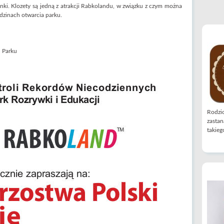
ki. Klozety są jedną z atrakcji Rabkolandu, w związku z czym można
dzinach otwarcia parku.
n Parku
Rodzic
zastan
takiego