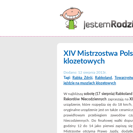
XIV Mistrzostwa Pols
klozetowych
Dodano: 12 sierpnia 2013r.
Tagi:
Rabka Zdrój
,
Rabkoland
,
Towarzyst
jeździe na muszlach klozetowych
W najbliższą
sobotę (17 sierpnia)
Rabkoland 
Rekordów Niecodziennych
zapraszają na
XI
urządzenie, które rozpędza się do 18 km/h
oryginalne urządzenie jest on także cerami
prawidłowym przebiegiem zawodów czuw
Niecodziennych. Do finałowej walki dopu
godziny 12 do 14 jako pierwsi zapiszą się 
Mistrzostw otrzyma Prawo Jazdy, dodatko