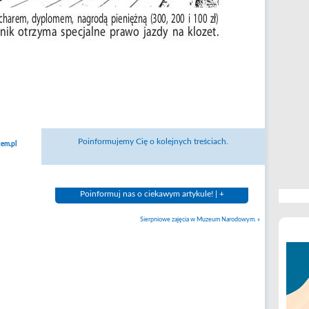
Poinformujemy Cię o kolejnych treściach.
em.pl
Poinformuj nas o ciekawym artykule! | +
Sierpniowe zajęcia w Muzeum Narodowym.
»