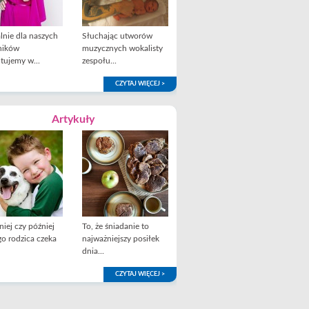
lnie dla naszych
Słuchając utworów
ników
muzycznych wokalisty
tujemy w...
zespołu...
CZYTAJ WIĘCEJ >
Artykuły
iej czy później
To, że śniadanie to
o rodzica czeka
najważniejszy posiłek
dnia...
CZYTAJ WIĘCEJ >