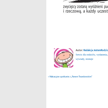
Autor:
Redakcja JestemRodzic
Serwis dla rodziców, wydarzenia,
wywiady, recenzje
«
Wakacyjne spotkanie z „Panem Twardowskim”