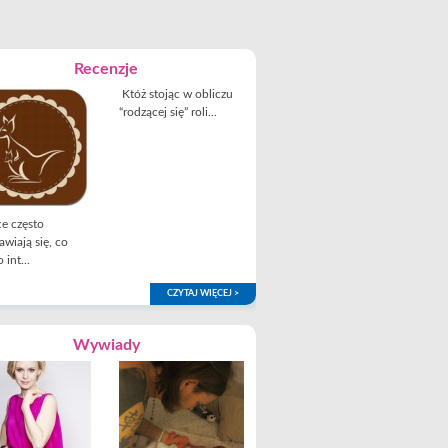
Recenzje
Któż stojąc w obliczu
“rodzącej się” roli...
e często
awiają się, co
 int...
CZYTAJ WIĘCEJ >
Wywiady