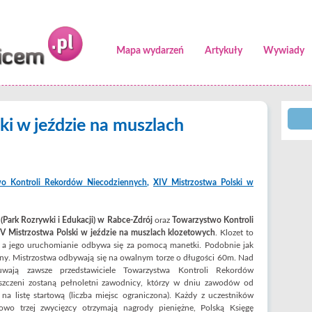
Mapa wydarzeń
Artykuły
Wywiady
ki w jeździe na muszlach
wo Kontroli Rekordów Niecodziennych
,
XIV Mistrzostwa Polski w
(Park Rozrywki i Edukacji) w Rabce-Zdrój
oraz
Towarzystwo Kontroli
V Mistrzostwa Polski
w jeździe na muszlach klozetowych
. Klozet to
, a jego uruchomianie odbywa się za pomocą manetki. Podobnie jak
czny. Mistrzostwa odbywają się na owalnym torze o długości 60m. Nad
ają zawsze przedstawiciele Towarzystwa Kontroli Rekordów
szczeni zostaną pełnoletni zawodnicy, którzy w dniu zawodów od
na listę startową (liczba miejsc ograniczona). Każdy z uczestników
wo trzej zwycięzcy otrzymają nagrody pieniężne, Polską Księgę