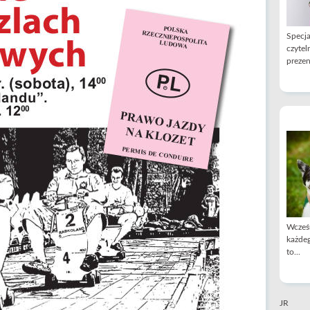
Specja
czytel
prezen
Wcześn
każdeg
to...
JR