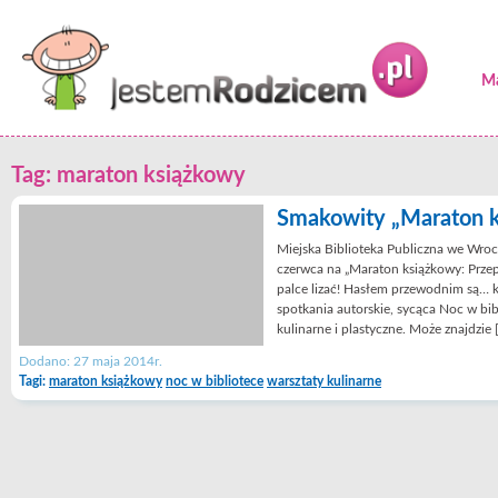
Ma
Tag: maraton książkowy
Smakowity „Maraton k
Miejska Biblioteka Publiczna we Wroc
czerwca na „Maraton książkowy: Przepi
palce lizać! Hasłem przewodnim są… k
spotkania autorskie, sycąca Noc w bi
kulinarne i plastyczne. Może znajdzie 
Dodano: 27 maja 2014r.
Tagi:
maraton książkowy
noc w bibliotece
warsztaty kulinarne