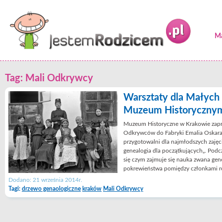
Ma
Tag: Mali Odkrywcy
Warsztaty dla Małyc
Muzeum Historycznym
Muzeum Historyczne w Krakowie zapr
Odkrywców do Fabryki Emalia Oskara 
przygotowalni dla najmłodszych zajęci
genealogia dla początkujących„. Podc
się czym zajmuje się nauka zwana gene
pokrewieństwa pomiędzy członkami ro
Dodano: 21 września 2014r.
Tagi:
drzewo genaologiczne
kraków
Mali Odkrywcy