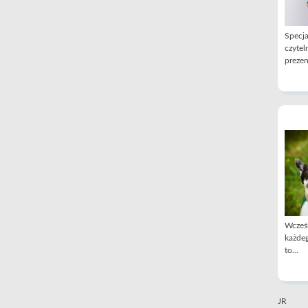
Specja
czytel
prezen
Wcześn
każdeg
to...
JR