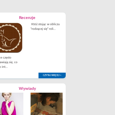
Recenzje
Któż stojąc w obliczu
“rodzącej się” roli...
e często
awiają się, co
 int...
CZYTAJ WIĘCEJ >
Wywiady