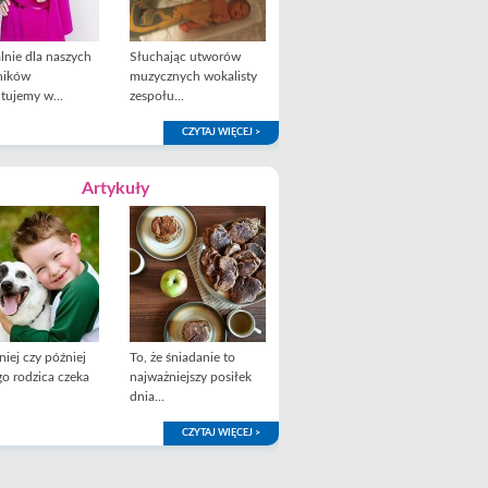
lnie dla naszych
Słuchając utworów
ników
muzycznych wokalisty
tujemy w...
zespołu...
CZYTAJ WIĘCEJ >
Artykuły
iej czy później
To, że śniadanie to
o rodzica czeka
najważniejszy posiłek
dnia...
CZYTAJ WIĘCEJ >