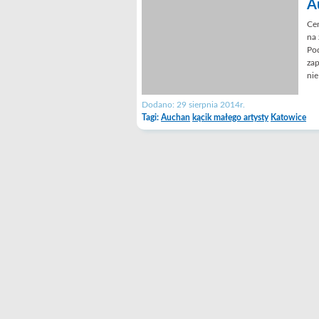
A
Ce
na 
Pod
zap
nie
Dodano: 29 sierpnia 2014r.
Tagi:
Auchan
kącik małego artysty
Katowice