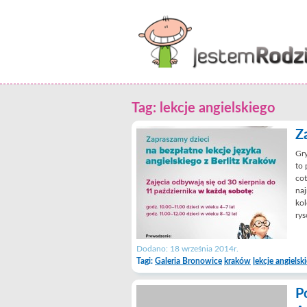
Tag: lekcje angielskiego
Z
Gry
to 
cot
naj
kol
rys
Dodano: 18 września 2014r.
Tagi:
Galeria Bronowice
kraków
lekcje angielsk
P