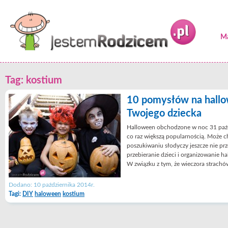
Ma
Tag: kostium
10 pomysłów na hall
Twojego dziecka
Halloween obchodzone w noc 31 paźdz
co raz większą popularnością. Może
poszukiwaniu słodyczy jeszcze nie prz
przebieranie dzieci i organizowanie h
W związku z tym, że wieczora strachó
Dodano: 10 października 2014r.
Tagi:
DIY
haloween
kostium