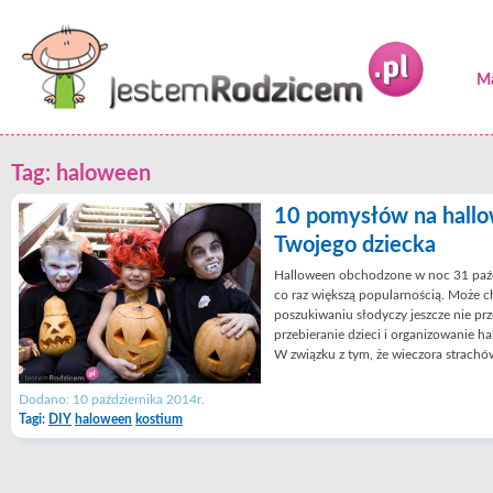
Ma
Tag: haloween
10 pomysłów na hall
Twojego dziecka
Halloween obchodzone w noc 31 paźdz
co raz większą popularnością. Może
poszukiwaniu słodyczy jeszcze nie prz
przebieranie dzieci i organizowanie h
W związku z tym, że wieczora strachó
Dodano: 10 października 2014r.
Tagi:
DIY
haloween
kostium