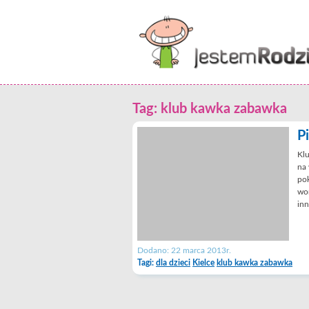
Tag: klub kawka zabawka
P
Kl
na 
pok
wor
inn
Dodano: 22 marca 2013r.
Tagi:
dla dzieci
Kielce
klub kawka zabawka