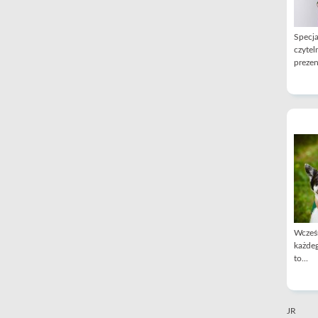
Specja
czytel
prezen
Wcześn
każdeg
to...
JR