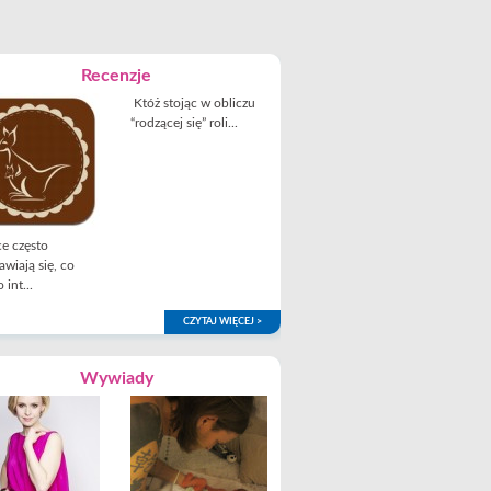
Recenzje
Któż stojąc w obliczu
“rodzącej się” roli...
e często
awiają się, co
 int...
CZYTAJ WIĘCEJ >
Wywiady