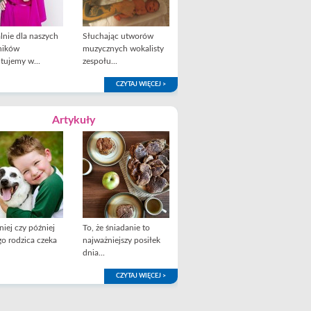
lnie dla naszych
Słuchając utworów
ników
muzycznych wokalisty
tujemy w...
zespołu...
CZYTAJ WIĘCEJ >
Artykuły
iej czy później
To, że śniadanie to
o rodzica czeka
najważniejszy posiłek
dnia...
CZYTAJ WIĘCEJ >