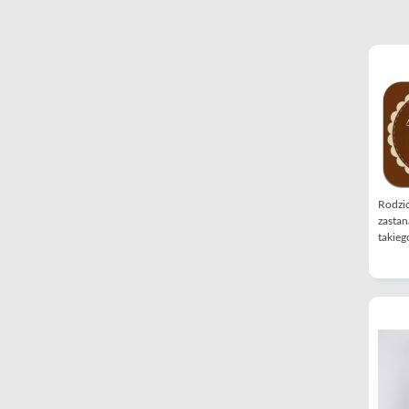
Rodzic
zastan
takiego