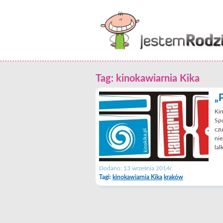
Tag: kinokawiarnia Kika
„
Kin
Spo
czu
nie
lal
Dodano: 13 września 2014r.
Tagi:
kinokawiarnia Kika
kraków