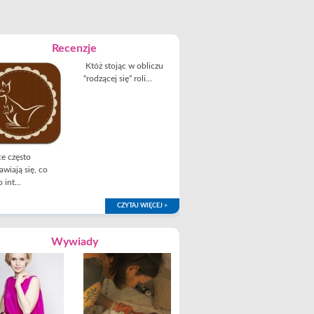
Recenzje
Któż stojąc w obliczu
“rodzącej się” roli...
e często
awiają się, co
 int...
CZYTAJ WIĘCEJ >
Wywiady