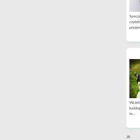
Specja
czytel
prezen
Wcześn
każdeg
to...
JR