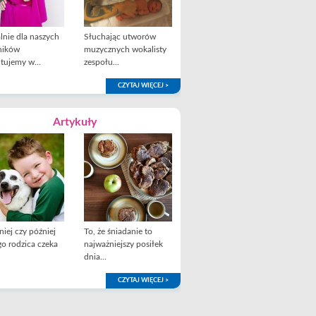
lnie dla naszych
Słuchając utworów
ników
muzycznych wokalisty
tujemy w...
zespołu...
CZYTAJ WIĘCEJ >
Artykuły
iej czy później
To, że śniadanie to
o rodzica czeka
najważniejszy posiłek
dnia...
CZYTAJ WIĘCEJ >