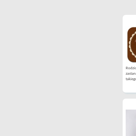
Rodzic
zastan
takiego