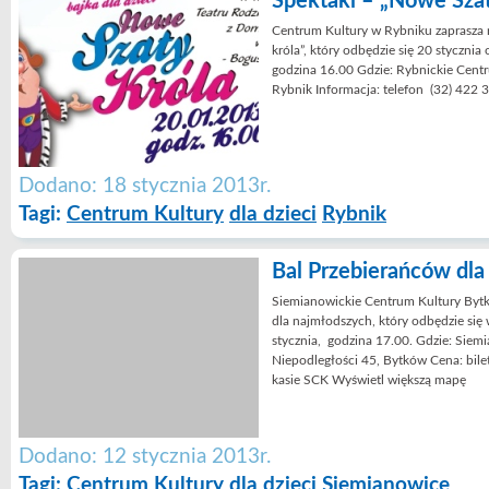
Spektakl – „Nowe Szat
Centrum Kultury w Rybniku zaprasza n
króla”, który odbędzie się 20 stycznia
godzina 16.00 Gdzie: Rybnickie Centrum
Rybnik Informacja: telefon (32) 422 
Dodano: 18 stycznia 2013r.
Tagi:
Centrum Kultury
dla dzieci
Rybnik
Bal Przebierańców dla 
Siemianowickie Centrum Kultury Bytk
dla najmłodszych, który odbędzie się 
stycznia, godzina 17.00. Gdzie: Siem
Niepodległości 45, Bytków Cena: bile
kasie SCK Wyświetl większą mapę
Dodano: 12 stycznia 2013r.
Tagi:
Centrum Kultury
dla dzieci
Siemianowice