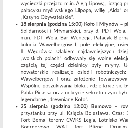
wycieczki przejazd m.in. Aleją Lipową, liczącą p
pałacyku myśliwskiego Lilpopa, willę „Aida” o
„Kasyno Obywatelskie”.
18 sierpnia (godzina 15:00) Koło i Młynów – p
Solidarności i Młynarskiej, przy d. PDT Wola.
m.in. PDT Wola, Bar Wenecja, Pałacyk Bierna
kolonia Wawelbergów I, pole elekcyjne, osie
II. Wędrówka szlakiem najdawniejszych dzie
„wolskich polach” odbywały się wolne elekcj
częścią tej części dzielnicy były młyny. U
nowatorskie realizacje osiedli robotniczych
Wawelbergów I oraz założenie Towarzystwa 
Wspólne poszukiwania bloku, gdzie kryje się 
Pabla Picassa oraz odkrycie sekretu czym było
legendarne „drewniane Koło”.
25 sierpnia (godzina 12:00) Bemowo – ro
przystanku przy ul. Księcia Bolesława. Czas: 3
Fort Bema, tereny CWKS Legia, Lotnisko War
Boernerowo, WAT, fort Blizne. Drugi