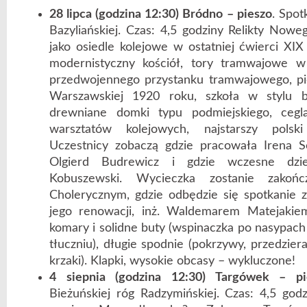
28 lipca (godzina 12:30) Bródno – pieszo
. Spot
Bazyliańskiej. Czas: 4,5 godziny Relikty Now
jako osiedle kolejowe w ostatniej ćwierci XIX
modernistyczny kościół, tory tramwajowe w 
przedwojennego przystanku tramwajowego, p
Warszawskiej 1920 roku, szkoła w stylu ba
drewniane domki typu podmiejskiego, cegl
warsztatów kolejowych, najstarszy polski
Uczestnicy zobaczą gdzie pracowała Irena Se
Olgierd Budrewicz i gdzie wczesne dzie
Kobuszewski. Wycieczka zostanie zakoń
Cholerycznym, gdzie odbędzie się spotkanie z
jego renowacji, inż. Waldemarem Matejakie
komary i solidne buty (wspinaczka po nasypach
tłuczniu), długie spodnie (pokrzywy, przedziera
krzaki). Klapki, wysokie obcasy – wykluczone!
4 siepnia (godzina 12:30) Targówek – pi
Bieżuńskiej róg Radzymińskiej. Czas: 4,5 go