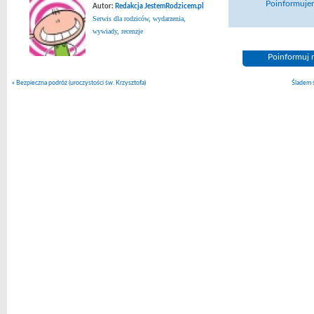
Poinformujem
Autor:
Redakcja JestemRodzicem.pl
Serwis dla rodziców, wydarzenia,
wywiady, recenzje
Poinformuj n
«
Bezpieczna podróż (uroczystości św. Krzysztofa)
Śladem 