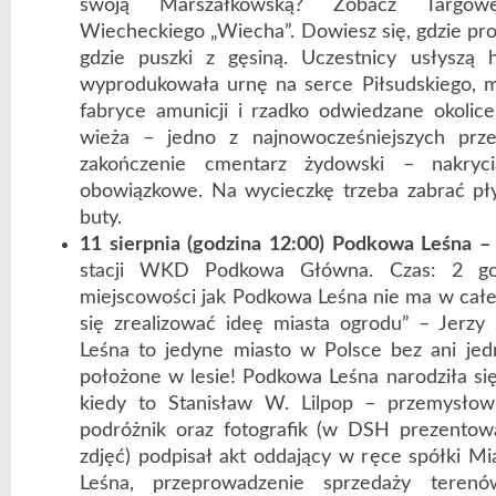
swoją Marszałkowską? Zobacz Targów
Wiecheckiego „Wiecha”. Dowiesz się, gdzie pr
gdzie puszki z gęsiną. Uczestnicy usłyszą h
wyprodukowała urnę na serce Piłsudskiego, m
fabryce amunicji i rzadko odwiedzane okolice,
wieża – jedno z najnowocześniejszych prze
zakończenie cmentarz żydowski – nakry
obowiązkowe. Na wycieczkę trzeba zabrać pły
buty.
11 sierpnia (godzina 12:00) Podkowa Leśna 
stacji WKD Podkowa Główna. Czas: 2 godz
miejscowości jak Podkowa Leśna nie ma w całej
się zrealizować ideę miasta ogrodu” – Jerzy
Leśna to jedyne miasto w Polsce bez ani jed
położone w lesie! Podkowa Leśna narodziła się
kiedy to Stanisław W. Lilpop – przemysłow
podróżnik oraz fotografik (w DSH prezentow
zdjęć) podpisał akt oddający w ręce spółki 
Leśna, przeprowadzenie sprzedaży teren