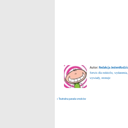
Autor:
Redakcja JestemRodzic
Serwis dla rodziców, wydarzenia,
wywiady, recenzje
«
Teatralna parada smoków