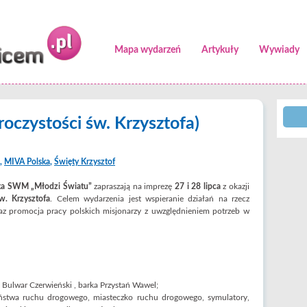
Mapa wydarzeń
Artykuły
Wywiady
roczystości św. Krzysztofa)
,
MIVA Polska
,
Święty Krzysztof
ska SWM „Młodzi Światu”
zapraszają na imprezę
27 i 28 lipca
z okazji
w. Krzysztofa
. Celem wydarzenia jest wspieranie działań na rzecz
az promocja pracy polskich misjonarzy z uwzględnieniem potrzeb w
, Bulwar Czerwieński , barka Przystań Wawel;
eństwa ruchu drogowego, miasteczko ruchu drogowego, symulatory,