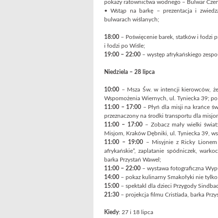
pokazy ratownictwa wodnego – Bulwar Czer
• Wstąp na barkę – prezentacja i zwiedz
bulwarach wiślanych;
18:00
– Poświęcenie barek, statków i łodzi
i łodzi po Wiśle;
19:00 – 22:00
– występ afrykańskiego zespoł
Niedziela – 28 lipca
10:00
– Msza Św. w intencji kierowców, żeg
Wspomożenia Wiernych, ul. Tyniecka 39; p
11:00 – 17:00
– Płyń dla misji na krańce ś
przeznaczony na środki transportu dla misjon
11:00 – 17:00
– Zobacz mały wielki świat:
Misjom, Kraków Dębniki, ul. Tyniecka 39, ws
11:00 – 19:00
– Misyjnie z Ricky Lionem –
afrykańskie”, zaplatanie spódniczek, wark
barka Przystań Wawel;
11:00 – 22:00
– wystawa fotograficzna Wypł
14:00
– pokaz kulinarny Smakołyki nie tylko 
15:00
– spektakl dla dzieci Przygody Sindba
21:30
– projekcja filmu Cristiada, barka Prz
Kiedy
: 27 i 18 lipca