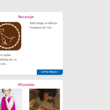
Recenzje
Któż stojąc w obliczu
“rodzącej się” roli...
e często
awiają się, co
 int...
CZYTAJ WIĘCEJ >
Wywiady