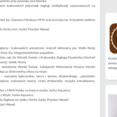
wieński przy pomniku psa Dżonka;
anie krakowskich jednostek żeglugi śródlądowej usytuowanych na
 przez bp. Damiana Muskusa OFM oraz procesja św. Krzysztofa statków
u Ricky Lion, barka Przystań Wawel.
larzy i krakowskich armatorów, kościół rektoralny pw. Matki Bożej
o Mszy Św. błogosławieństwo pojazdów;
wiata, rejs do Wiosek Świata z Krakowską Żeglugą Pasażerską (dochód
Rodzic
arzy), statek Nimfa;
zastan
 zwiedzanie Wioski Świata, Salezjański Wolontariat Misyjny Młodzi
takiego
tęp za dobrowolną ofiarą na misje;
 warsztaty bębniarskie, tańca i śpiewu afrykańskiego, „rękodzieło
oczyków, malowanie twarzy, chaty afrykańskie, muzyka interaktywna,
yń z MIVA Polska na krańce świata, barka Aquarius;
z Afryki, barka Aquarius;
da Żeglarza na statku Nimfa, barka Przystań Wawel;
ystań Wawel.