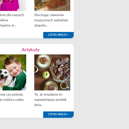
lnie dla naszych
Słuchając utworów
ników
muzycznych wokalisty
tujemy w...
zespołu...
CZYTAJ WIĘCEJ >
Artykuły
iej czy później
To, że śniadanie to
o rodzica czeka
najważniejszy posiłek
dnia...
CZYTAJ WIĘCEJ >