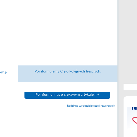
Poinformujemy Cię o kolejnych treściach.
em.pl
Poinformuj nas o ciekawym artykule! | +
Rodzinne wycieczki piesze i rowerowe!
»