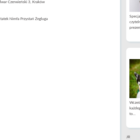
ulwar Czerwieński 3, Kraków
Specja
czytel
prezen
Wcześn
każdeg
to...
JR