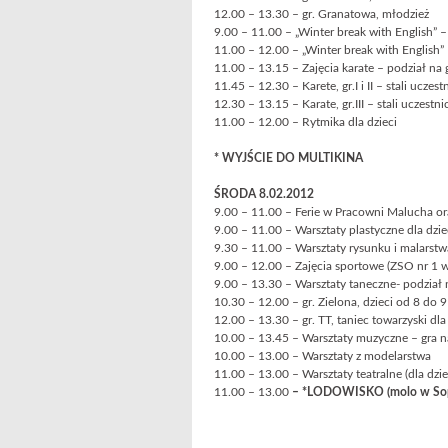
12.00 – 13.30 – gr. Granatowa, młodzież
9.00 – 11.00 – „Winter break with English” – 
11.00 – 12.00 – „Winter break with English” –
11.00 – 13.15 – Zajęcia karate – podział na 
11.45 – 12.30 – Karete, gr.I i II – stali uczest
12.30 – 13.15 – Karate, gr.III – stali uczestni
11.00 – 12.00 – Rytmika dla dzieci
* WYJŚCIE DO MULTIKINA
ŚRODA 8.02.2012
9.00 – 11.00 – Ferie w Pracowni Malucha 
9.00 – 11.00 – Warsztaty plastyczne dla dziec
9.30 – 11.00 – Warsztaty rysunku i malarstwa
9.00 – 12.00 – Zajęcia sportowe (ZSO nr 1 
9.00 – 13.30 – Warsztaty taneczne- podział n
10.30 – 12.00 – gr. Zielona, dzieci od 8 do
12.00 – 13.30 – gr. TT, taniec towarzyski dla
10.00 – 13.45 – Warsztaty muzyczne – gra na
10.00 – 13.00 – Warsztaty z modelarstwa
11.00 – 13.00 – Warsztaty teatralne (dla dziec
11.00 – 13.00
– *LODOWISKO (molo w So