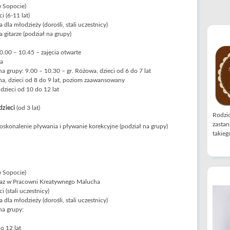
w Sopocie)
i (6-11 lat)
dla młodzieży (dorośli, stali uczestnicy)
 gitarze (podział na grupy)
0.00 – 10.45 – zajęcia otwarte
na
a grupy: 9.00 – 10.30 – gr. Różowa, dzieci od 6 do 7 lat
ona, dzieci od 8 do 9 lat, poziom zaawansowany
 dzieci od 10 do 12 lat
dzieci
(od 3 lat)
Rodzic
zastan
oskonalenie pływania i pływanie korekcyjne (podział na grupy)
takiego
w Sopocie)
oraz w Pracowni Kreatywnego Malucha
 (stali uczestnicy)
dla młodzieży (dorośli, stali uczestnicy)
na grupy:
o 12 lat