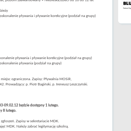
9 lat, poziom zaawansowany + Niebieska,dzieci od 10 do 12 lat
zieży
oskonalenie pływania i pływanie korekcyjne (podział na grupy)
konalenie pływania i pływanie korekcyjne (podział na grupy)
oskonalenie pływania (podział na grupy)
ć miejsc ograniczona. Zapisy: Pływalnia MOSiR,
 42. Prowadzący: p. Piotr Bagiński, p. Ireneusz Leszczyński.
03-09.02.12 będzie dostępny 1 lutego.
y 8 lutego.
 zgłoszeń. Zapisy w sekretariacie MDK.
zajęć MDK. Należy zabrać legitymację szkolną.