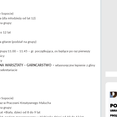
w Sopocie)
 (dla młodzieży od lat 12)
na grupy:
o 12 lat
 gitarze (podział na grupy)
grupy:11.00 – 11.45 – gr. początkująca,.os będące po raz pierwszy
nicy
cy
 NA WARSZTATY – GARNCARSTWO –
własnoręczne lepienie z gliny
sekretariacie
w Sopocie)
oraz w Pracowni Kreatywnego Malucha
na grupy:
at +Biała, dzieci od 8 do 9 lat