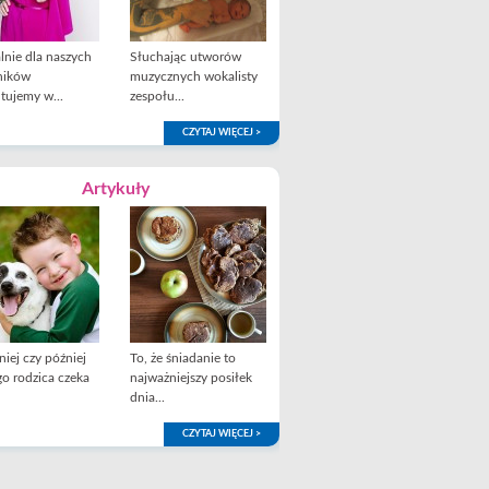
lnie dla naszych
Słuchając utworów
ników
muzycznych wokalisty
tujemy w...
zespołu...
CZYTAJ WIĘCEJ >
Artykuły
iej czy później
To, że śniadanie to
o rodzica czeka
najważniejszy posiłek
dnia...
CZYTAJ WIĘCEJ >