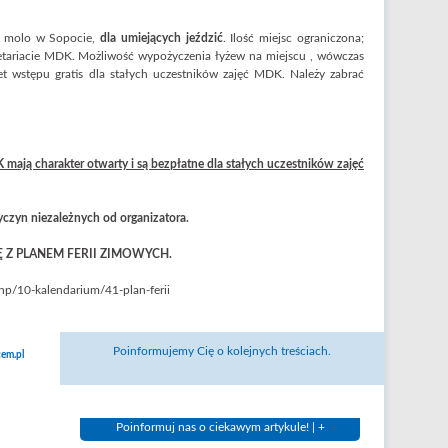
–
molo w Sopocie,
dla umiejących jeździć
. Ilość miejsc ograniczona;
retariacie MDK. Możliwość wypożyczenia łyżew na miejscu , wówczas
et wstępu gratis dla stałych uczestników zajęć MDK. Należy zabrać
K mają charakter otwarty i są bezpłatne dla stałych uczestników zajęć
yczyn niezależnych od organizatora.
 Z PLANEM FERII ZIMOWYCH.
hp/10-kalendarium/41-plan-ferii
Poinformujemy Cię o kolejnych treściach.
em.pl
Poinformuj nas o ciekawym artykule! | +