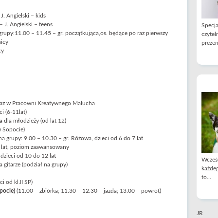
J. Angielski – kids
 J. Angielski – teens
Specja
grupy:11.00 – 11.45 – gr. początkująca,os. będące po raz pierwszy
czytel
nicy
prezen
cy
oraz w Pracowni Kreatywnego Malucha
i (6-11lat)
 dla młodzieży (od lat 12)
w Sopocie)
a grupy: 9.00 – 10.30 – gr. Różowa, dzieci od 6 do 7 lat
 9 lat, poziom zaawansowany
 dzieci od 10 do 12 lat
Wcześn
 gitarze (podział na grupy)
każdeg
to...
i od kl.II SP)
pocie)
(11.00 – zbiórka; 11.30 – 12.30 – jazda; 13.00 – powrót)
JR