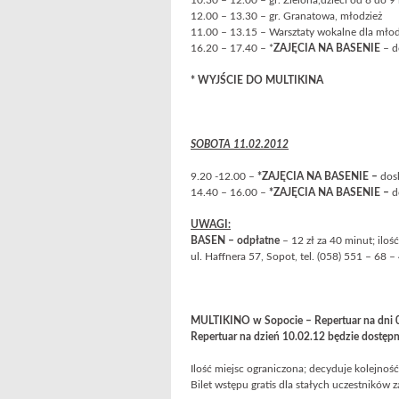
10.30 – 12.00 – gr. Zielona,dzieci od 8 do 
12.00 – 13.30 – gr. Granatowa, młodzież
11.00 – 13.15 – Warsztaty wokalne dla młod
16.20 – 17.40 – *
ZAJĘCIA NA BASENIE
– d
* WYJŚCIE DO MULTIKINA
SOBOTA 11.02.2012
9.20 -12.00 –
*ZAJĘCIA NA BASENIE –
dos
14.40 – 16.00 –
*ZAJĘCIA NA BASENIE –
d
UWAGI:
BASEN – odpłatne
– 12 zł za 40 minut; iloś
ul. Haffnera 57, Sopot, tel. (058) 551 – 68 –
MULTIKINO w Sopocie –
Repertuar na dni 
Repertuar na dzień 10.02.12 będzie dostępn
Ilość miejsc ograniczona; decyduje kolejność
Bilet wstępu gratis dla stałych uczestników 