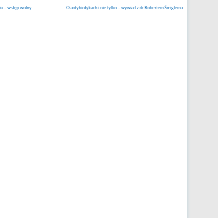
iu – wstęp wolny
O antybiotykach i nie tylko – wywiad z dr Robertem Śmiglem
»