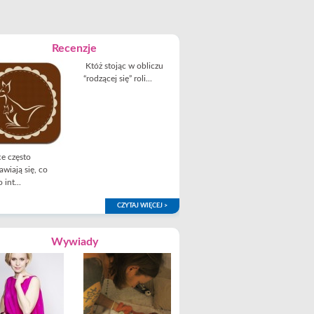
Recenzje
Któż stojąc w obliczu
“rodzącej się” roli...
e często
awiają się, co
 int...
CZYTAJ WIĘCEJ >
Wywiady