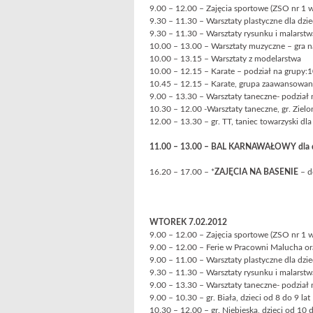
9.00 – 12.00 – Zajęcia sportowe (ZSO nr 1 
9.30 – 11.30 – Warsztaty plastyczne dla dziec
9.30 – 11.30 – Warsztaty rysunku i malarstwa 
10.00 – 13.00 – Warsztaty muzyczne – gra na
10.00 – 13.15 – Warsztaty z modelarstwa
10.00 – 12.15 – Karate – podział na grupy:1
10.45 – 12.15 – Karate, grupa zaawansowa
9.00 – 13.30 – Warsztaty taneczne- podział n
10.30 – 12.00 -Warsztaty taneczne, gr. Ziel
12.00 – 13.30 – gr. TT, taniec towarzyski dla
11.00 – 13.00 – BAL KARNAWAŁOWY dla 
16.20 – 17.00 – *
ZAJĘCIA NA BASENIE
– d
WTOREK 7.02.2012
9.00 – 12.00 – Zajęcia sportowe (ZSO nr 1 
9.00 – 12.00 – Ferie w Pracowni Malucha 
9.00 – 11.00 – Warsztaty plastyczne dla dzieci
9.30 – 11.30 – Warsztaty rysunku i malarstwa 
9.00 – 13.30 – Warsztaty taneczne- podział 
9.00 – 10.30 – gr. Biała, dzieci od 8 do 9 lat
10.30 – 12.00 – gr. Niebieska, dzieci od 10 d