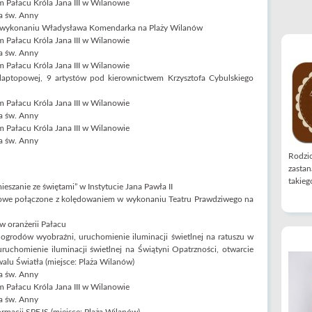
 Pałacu Króla Jana III w Wilanowie
a św. Anny
 w wykonaniu Władysława Komendarka na Plaży Wilanów
 Pałacu Króla Jana III w Wilanowie
a św. Anny
 Pałacu Króla Jana III w Wilanowie
 laptopowej, 9 artystów pod kierownictwem Krzysztofa Cybulskiego
 Pałacu Króla Jana III w Wilanowie
a św. Anny
 Pałacu Króla Jana III w Wilanowie
a św. Anny
Rodzic
zastan
takiego
eszanie ze świętami” w Instytucie Jana Pawła II
owe połączone z kolędowaniem w wykonaniu Teatru Prawdziwego na
w oranżerii Pałacu
i ogrodów wyobraźni, uruchomienie iluminacji świetlnej na ratuszu w
ruchomienie iluminacji świetlnej na Świątyni Opatrzności, otwarcie
walu Światła (miejsce: Plaża Wilanów)
a św. Anny
 Pałacu Króla Jana III w Wilanowie
a św. Anny