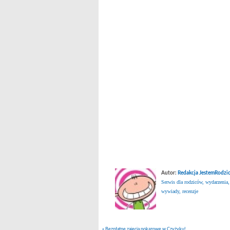
Autor:
Redakcja JestemRodzic
Serwis dla rodziców, wydarzenia,
wywiady, recenzje
«
Bezpłatne zajęcia pokazowe w Czyżyku!