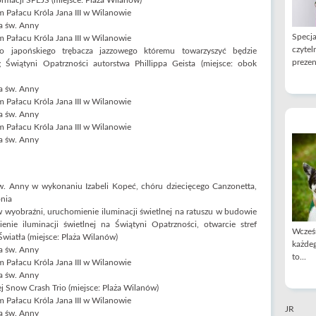
ormacji SPEJS (miejsce: Plaża Wilanów)
 Pałacu Króla Jana III w Wilanowie
a św. Anny
Specja
 Pałacu Króla Jana III w Wilanowie
czytel
o japońskiego trębacza jazzowego któremu towarzyszyć będzie
prezen
g Świątyni Opatrzności autorstwa Phillippa Geista (miejsce: obok
a św. Anny
 Pałacu Króla Jana III w Wilanowie
a św. Anny
 Pałacu Króla Jana III w Wilanowie
a św. Anny
w. Anny w wykonaniu Izabeli Kopeć, chóru dziecięcego Canzonetta,
nia
w wyobraźni, uruchomienie iluminacji świetlnej na ratuszu w budowie
enie iluminacji świetlnej na Świątyni Opatrzności, otwarcie stref
Wcześn
Światła (miejsce: Plaża Wilanów)
każdeg
a św. Anny
to...
 Pałacu Króla Jana III w Wilanowie
a św. Anny
j Snow Crash Trio (miejsce: Plaża Wilanów)
 Pałacu Króla Jana III w Wilanowie
JR
a św. Anny