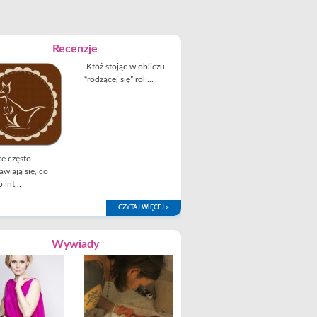
Recenzje
Któż stojąc w obliczu
“rodzącej się” roli...
e często
awiają się, co
 int...
CZYTAJ WIĘCEJ >
Wywiady