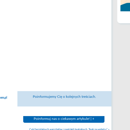
Poinformujemy Cię o kolejnych treściach.
em.pl
Poinformuj nas o ciekawym artykule! | +
Cykl bezpłatnych warsztatów i spektakli teatralnych „Teatr na widelcu”.
»