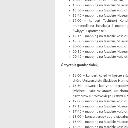
18:00 – koncert polsko-norweskiej f
18:00 – mapping na fasadzie Muzeum
18:30 – mapping na fasadzie kościoł
18:45 – mapping na fasadzie Muzeum
19:00 – koncert Toshinori Kond
multimedialna instalacja i mappin
Świątyni Opatrzności)
19:15 – mapping na fasadzie kościoł
19:30 – mapping na fasadzie Muzeum
20:00 – mapping na fasadzie kościoł
20:15 – mapping na fasadzie Muzeum
20:45 – mapping na fasadzie kościoł
6 stycznia (poniedziałek)
16:00 – koncert kolęd w kościele ś
chóru Uniwersytetu Śląskiego Harmo
16:30 – otwarcie labiryntu i ogrodó
(miejsce: Plaża Wilanów), uruchomi
partnerów II Królewskiego Festiwalu 
17:00 – mapping na fasadzie kościoł
17:15 – mapping na fasadzie Muzeum
17:45 – mapping na fasadzie kościoł
18:00 – koncert grupy audiowizualne
18:00 – mapping na fasadzie Muzeum
18:30 – mapping na fasadzie kościoł