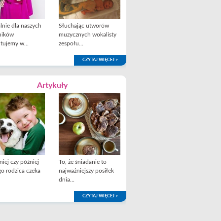
lnie dla naszych
Słuchając utworów
ników
muzycznych wokalisty
tujemy w...
zespołu...
CZYTAJ WIĘCEJ >
Artykuły
iej czy później
To, że śniadanie to
o rodzica czeka
najważniejszy posiłek
dnia...
CZYTAJ WIĘCEJ >