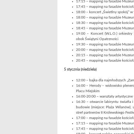
17:15 – mapping na fasadzie Muzeum
17:45 – mapping na fasadzie kościoł
18:00 – koncert „Świetlny spokój”
18:00 – mapping na fasadzie Muzeum
18:30 – mapping na fasadzie kościoł
18:45 – mapping na fasadzie Muzeum
19:00 – Koncert (W.L.O.) orkiestry
obok Świątyni Opatrzności
19:30 – mapping na fasadzie Muzeum
20:00 – mapping na fasadzie kościoł
20:15 – mapping na fasadzie Muzeum
20:45 – mapping na fasadzie kościoł
5 stycznia (niedziela)
12:00 – bajka dla najmłodszych „Zami
16:00 – Herody – widowisko plener
Placu Miejskim
16:00-20:00 – warsztaty artystyczne 
16:30 – otwarcie labiryntu światła 
budowie (miejsce: Plaża Wilanów), u
stref partnerów II Królewskiego Festi
17:00 – mapping na fasadzie kościoł
17:15 – mapping na fasadzie Muzeum
17:45 – mapping na fasadzie kościoł