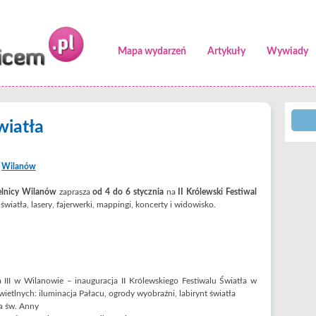
Mapa wydarzeń
Artykuły
Wywiady
wiatła
,
Wilanów
ielnicy Wilanów
zaprasza
od 4 do 6 stycznia
na
II Królewski Festiwal
wiatła, lasery, fajerwerki, mappingi, koncerty i widowisko.
II w Wilanowie – inauguracja II Królewskiego Festiwalu Światła w
wietlnych: iluminacja Pałacu, ogrody wyobraźni, labirynt światła
a św. Anny