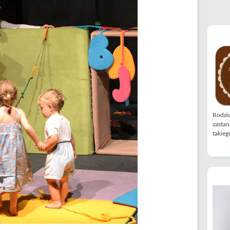
Rodzic
zastan
takiego