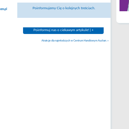
Poinformujemy Cię o kolejnych treściach.
em.pl
Poinformuj nas o ciekawym artykule! | +
Atrakcje dla najmłodszych w Centrum Handlowym Auchan.
»