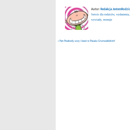
Autor:
Redakcja JestemRodzic
Serwis dla rodziców, wydarzenia,
wywiady, recenzje
«
Pan Peabody uczy i bawi w Pasażu Grunwaldzkim!