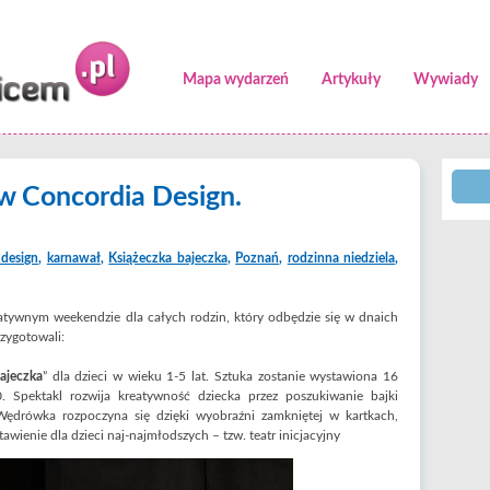
Mapa wydarzeń
Artykuły
Wywiady
 Concordia Design.
 design
,
karnawał
,
Książeczka bajeczka
,
Poznań
,
rodzinna niedziela
,
atywnym weekendzie dla całych rodzin, który odbędzie się w dnaich
zygotowali:
ajeczka
” dla dzieci w wieku 1-5 lat. Sztuka zostanie wystawiona 16
 Spektakl rozwija kreatywność dziecka przez poszukiwanie bajki
Wędrówka rozpoczyna się dzięki wyobraźni zamkniętej w kartkach,
stawienie dla dzieci naj-najmłodszych – tzw. teatr inicjacyjny