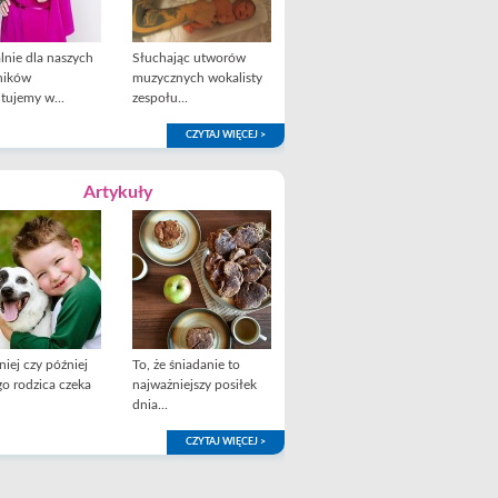
lnie dla naszych
Słuchając utworów
ników
muzycznych wokalisty
tujemy w...
zespołu...
CZYTAJ WIĘCEJ >
Artykuły
iej czy później
To, że śniadanie to
o rodzica czeka
najważniejszy posiłek
dnia...
CZYTAJ WIĘCEJ >