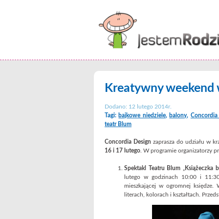
Kreatywny weekend w
Dodano: 12 lutego 2014r.
Tagi:
bajkowe niedziele
,
balony
,
Concordia
teatr Blum
Concordia Design
zaprasza do udziału w kr
16 i 17 lutego
. W programie organizatorzy pr
Spektakl Teatru Blum
„
Książeczka b
lutego w godzinach 10:00 i 11:30.
mieszkającej w ogromnej księdze. 
literach, kolorach i kształtach. Przed