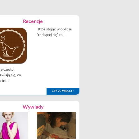
Recenzje
Któż stojąc w obliczu
“rodzącej się” roli...
e często
awiają się, co
 int...
CZYTAJ WIĘCEJ >
Wywiady