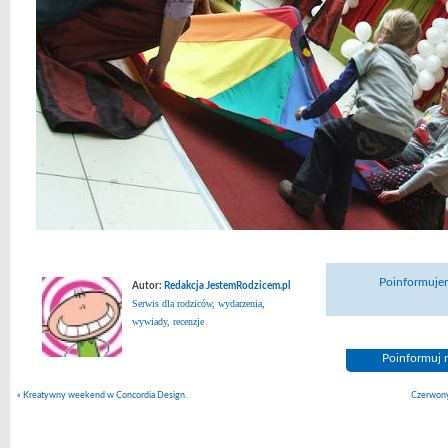
Poinformujem
Autor:
Redakcja JestemRodzicem.pl
Serwis dla rodziców, wydarzenia,
wywiady, recenzje
Poinformuj n
«
Kreatywny weekend w Concordia Design.
Czerwony