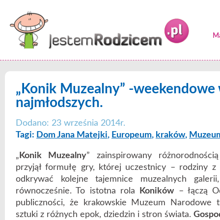
Ma
„Konik Muzealny” -weekendowe w
najmłodszych.
Dodano: 23 września 2014r.
Tagi:
Dom Jana Matejki
,
Europeum
,
kraków
,
Muzeu
„
Konik Muzealny
” zainspirowany różnorodności
przyjął formułę gry, której uczestnicy – rodziny z
odkrywać kolejne tajemnice muzealnych galerii
równocześnie. To istotna rola
Koników
– łączą Od
publiczności, że krakowskie Muzeum Narodowe to
sztuki z różnych epok, dziedzin i stron świata.
Gospo