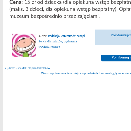
Cena:
15 zł od dziecka (dla opiekuna wstęp bezpłatny
(maks. 3 dzieci, dla opiekuna wstęp bezpłatny). Opła
muzeum bezpośrednio przez zajęciami.
Poinformujem
Autor:
Redakcja JestemRodzicem.pl
Serwis dla rodziców, wydarzenia,
wywiady, recenzje
Poinformuj n
«
„Plama” – spektakl dla przedszkolaków.
Wzrost zapotrzebowania na miejsca w przedszkolach w czasach, gdy coraz więcej