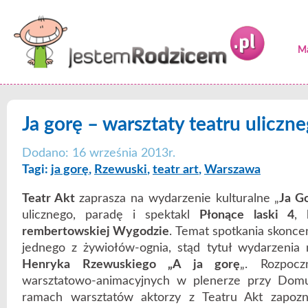
Ma
Ja gorę – warsztaty teatru uliczn
Dodano: 16 września 2013r.
Tagi:
ja gorę
,
Rzewuski
,
teatr art
,
Warszawa
Teatr Akt
zaprasza na wydarzenie kulturalne „
Ja G
ulicznego, paradę i spektakl
Płonące laski 4
, 
rembertowskiej Wygodzie
. Temat spotkania skonc
jednego z żywiołów-ognia, stąd tytuł wydarzenia 
Henryka Rzewuskiego „A ja gorę
„. Rozpocz
warsztatowo-animacyjnych w plenerze przy Do
ramach warsztatów aktorzy z Teatru Akt zapozna