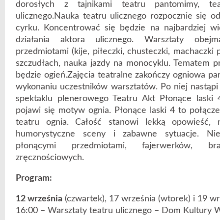
dorosłych z tajnikami teatru pantomimy, te
ulicznego.Nauka teatru ulicznego rozpocznie się 
cyrku. Koncentrować się będzie na najbardziej w
działania aktora ulicznego. Warsztaty obej
przedmiotami (kije, piłeczki, chusteczki, machaczki p
szczudłach, nauka jazdy na monocyklu. Tematem 
będzie ogień.Zajęcia teatralne zakończy ogniowa p
wykonaniu uczestników warsztatów. Po niej nastąpi
spektaklu plenerowego Teatru Akt Płonące lask
pojawi się motyw ognia. Płonące laski 4 to połącze
teatru ognia. Całość stanowi lekką opowieść, 
humorystyczne sceny i zabawne sytuacje. Ni
płonącymi przedmiotami, fajerwerków, b
zręcznościowych.
Program:
12 września
(czwartek), 17 września (wtorek) i 19 wr
16:00 – Warsztaty teatru ulicznego – Dom Kultury