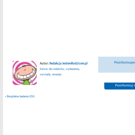
Poinformujem
Autor:
Redakcja JestemRodzicem.pl
Serwis dla rodziców, wydarzenia,
wywiady, recenzje
Poinformuj n
«
Bezpłatne badania USG