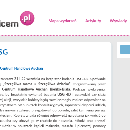
Mapa wydarzeń
Artykuły
Wywiady
USG
Centrum Handlowe Auchan
zaprasza
21 i 22 września
na bezpłatne badania USG 4D. Spotkanie
ę „
Szczęśliwa mama = Szczęśliwe dziecko”
, zorganizowaną przez
z Centrum Handlowe Auchan Bielsko-Biała
. Podczas wydarzenia,
ję, by bezpłatnie wykonać badania
USG 4D
i sprawdzić czy ciąża
ej akcji, wszystkie kobiety będą również mogły znaleźć odpowiedź na
cierzyństwem. W punktach konsultacyjnych, zaproszeni eksperci udzielą
innymi z zakresu przygotowań do porodu, zalet karmienia piersią,
owlęciem. Kobiety znajdą również odpowiedź na pytania jak wrócić do
alucha czy ułożyć go w chuście do noszenia. Młodzi oraz przyszli
y udział w pokazach kąpieli maluszka, masażu i pierwszej pomocy