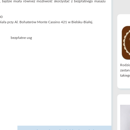
, będzie miała również możliwość skorzystać z bezpłatnego masażu
30
ła przy Al. Bohaterów Monte Cassino 421 w Bielsku-Białej.
Rodzic
zastan
takiego