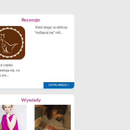
Recenzje
Któż stojąc w obliczu
“rodzącej się” roli...
e często
awiają się, co
 int...
CZYTAJ WIĘCEJ >
Wywiady