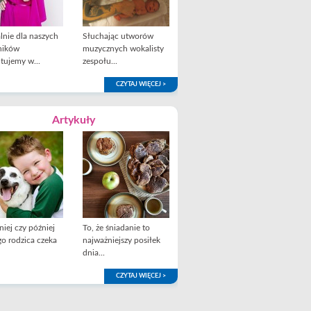
lnie dla naszych
Słuchając utworów
ników
muzycznych wokalisty
tujemy w...
zespołu...
CZYTAJ WIĘCEJ >
Artykuły
iej czy później
To, że śniadanie to
o rodzica czeka
najważniejszy posiłek
dnia...
CZYTAJ WIĘCEJ >