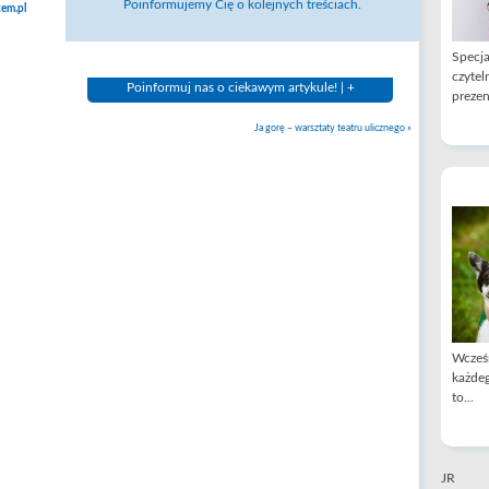
Poinformujemy Cię o kolejnych treściach.
em.pl
Specja
czytel
Poinformuj nas o ciekawym artykule! | +
prezen
Ja gorę – warsztaty teatru ulicznego
»
Wcześn
każdeg
to...
JR