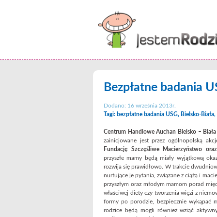
Bezpłatne badania 
Dodano: 16 września 2013r.
Tagi:
bezpłatne badania USG
,
Bielsko-Biała
,
Centrum Handlowe Auchan Bielsko – Biała
zainicjowane jest przez ogólnopolską akcj
Fundację Szczęśliwe Macierzyństwo ora
przyszłe mamy będą miały wyjątkową okaz
rozwija się prawidłowo. W trakcie dwudniow
nurtujące je pytania, związane z ciążą i ma
przyszłym oraz młodym mamom porad między 
właściwej diety czy tworzenia więzi z niem
formy po porodzie, bezpiecznie wykąpać m
rodzice będą mogli również wziąć aktywn