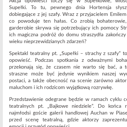
Akcja opowieści toczy się w Supełkowie, wiosc
Supełki. To tu, pewnego dnia Hortensja słysz
dobiegające z jej szafy. Wraz z przyjacielem Emile
co powoduje ten hałas. Co zrobią bohaterowie,
garderobie skrywa się potrzebujący ich pomocy St
ich magiczna podróż do domu straszydła zakończ
wieku nieprzewidzianych zdarzeń?
Spektakl teatralny pt. „Supełki – strachy z szafy” 
opowieść. Podczas spotkania z odważnymi boha
przekonają się, że czasem nie warto się bać, a 
straszne może być jedynie wynikiem naszej wyo
postaci, a także obecność na scenie zarówno aktoró
maluchom i ich rodzicom wyjątkową rozrywkę.
Przedstawienie odegrane będzie w ramach cyklu c
teatralnych pt. „Bajkowe niedziele”. Do końca 
najmłodsi goście galerii handlowej Auchan w Pias
przed scenę teatralną, gdzie aktorzy zaprezent
emocji i przygód opowieści.