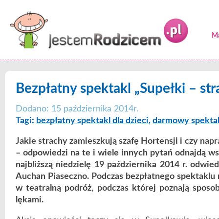
Ma
Bezpłatny spektakl „Supełki – str
Dodano: 15 października 2014r.
Tagi:
bezpłatny spektakl dla dzieci
,
darmowy spekta
Jakie strachy zamieszkują szafę Hortensji i czy napr
– odpowiedzi na te i wiele innych pytań odnajdą ws
najbliższą niedzielę 19 października 2014 r. odw
Auchan Piaseczno. Podczas bezpłatnego spektaklu 
w teatralną podróż, podczas której poznają sposo
lękami.