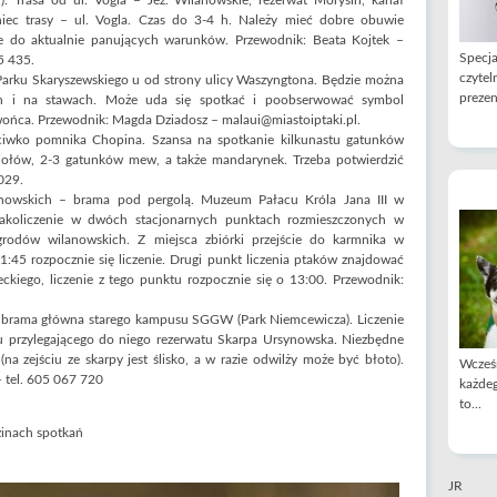
.). Trasa od ul. Vogla – Jez. Wilanowskie, rezerwat Morysin, kanał
iec trasy – ul. Vogla. Czas do 3-4 h. Należy mieć dobre obuwie
e do aktualnie panujących warunków. Przewodnik: Beata Kojtek –
Specja
5 435.
czytel
arku Skaryszewskiego u od strony ulicy Waszyngtona. Będzie można
prezen
ch i na stawach. Może uda się spotkać i poobserwować symbol
zwońca. Przewodnik: Magda Dziadosz – malaui@miastoiptaki.pl.
ciwko pomnika Chopina. Szansa na spotkanie kilkunastu gatunków
ołów, 2-3 gatunków mew, a także mandarynek. Trzeba potwierdzić
029.
owskich – brama pod pergolą. Muzeum Pałacu Króla Jana III w
akoliczenie w dwóch stacjonarnych punktach rozmieszczonych w
grodów wilanowskich. Z miejsca zbiórki przejście do karmnika w
:45 rozpocznie się liczenie. Drugi punkt liczenia ptaków znajdować
ckiego, liczenie z tego punktu rozpocznie się o 13:00. Przewodnik:
brama główna starego kampusu SGGW (Park Niemcewicza). Liczenie
u przylegającego do niego rezerwatu Skarpa Ursynowska. Niezbędne
na zejściu ze skarpy jest ślisko, a w razie odwilży może być błoto).
Wcześn
– tel. 605 067 720
każdeg
to...
zinach spotkań
JR