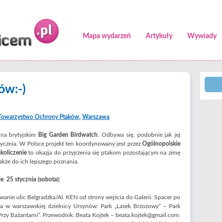
Mapa wydarzeń
Artykuły
Wywiady
ów:-)
 Towarzystwo Ochrony Ptaków
,
Warszawa
na brytyjskim
Big Garden Birdwatch
. Odbywa się, podobnie jak jej
tycznia. W Polsce projekt ten koordynowany jest przez
Ogólnopolskie
koliczenie
to okazja do przyjrzenia się ptakom pozostającym na zimę
akże do ich lepszego poznania.
 25 stycznia (sobota):
wanie ulic Belgradzka/Al. KEN od strony wejścia do Galerii. Spacer po
a w warszawskiej dzielnicy Ursynów: Park „Lasek Brzozowy” – Park
„Przy Bażantarni”. Przewodnik: Beata Kojtek – beata.kojtek@gmail.com.