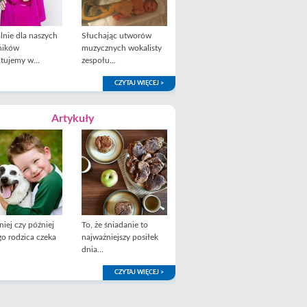
lnie dla naszych
Słuchając utworów
ników
muzycznych wokalisty
tujemy w...
zespołu...
CZYTAJ WIĘCEJ >
Artykuły
iej czy później
To, że śniadanie to
o rodzica czeka
najważniejszy posiłek
dnia...
CZYTAJ WIĘCEJ >