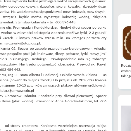
. Trasa wycieczki będzie przebiegała wokół szczęśliwickich glinianek.
ków ogrodo-parkowych: dzwońce, sikory, kowaliki, dzięcioły duże,
iczołów. Na wodzie można się spodziewać mew śmieszek, mew siwych,
ie szczęścia będzie można wypatrzyć kokoszkę wodną, dzięcioła
rzewodnik: Stanisław Łubieński – tel. 600 396 443.
ie ulic Promenada i Konduktorskiej. Niezbyt długi spacer po parku
 wodne, w zależności od stopnia zlodzenia możliwe łyski, 2-3 gatunki
 kaczek. Z innych ptaków szansa m.in. na któregoś pełzacza czy
ni.marczewski@otop.org.pl.
karnia 02. Spacer po zespole przyrodniczo-krajobrazowym Arkadia,
ać pospolite ptaki jak krukowate, sikory, pełzacze, łyski, mewy, jeśli
cioła białoszyjego, średniego. Prawdopodobnie uda się zobaczyć
puszczyków. Nie trzeba potwierdzać obecności. Przewodnik: Paweł
Rodzic
. 603 484 443.
zastan
 94, róg ul. Brata Alberta i Podleśnej. Osiedle Wesoła-Zielona – Las
takiego
ona (powrót do miejsca zbiórki). Do przejścia ok. 2km, czas trwania
co najmniej 10-15 gatunków zimujących ptaków, głównie wróblowych
pstolarz@amwaw.edu.pl
cy Obrońców Tobruku. Spotkanie przy siłowni plenerowej. Spacer
 Bema (ptaki wodne). Przewodnik: Anna Górecka-Jakimcio, tel. 606
 od strony cmentarza. Konieczna wcześniejsza rezerwacja miejsc