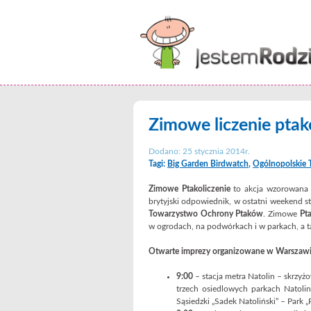
Zimowe liczenie ptak
Dodano: 25 stycznia 2014r.
Tagi:
Big Garden Birdwatch
,
Ogólnopolskie
Zimowe Ptakoliczenie
to akcja wzorowana 
brytyjski odpowiednik, w ostatni weekend s
Towarzystwo Ochrony Ptaków
. Zimowe
Pta
w ogrodach, na podwórkach i w parkach, a t
Otwarte imprezy organizowane w Warszawie
9:00
– stacja metra Natolin – skrzyżo
trzech osiedlowych parkach Natolin
Sąsiedzki „Sadek Natoliński” – Park 