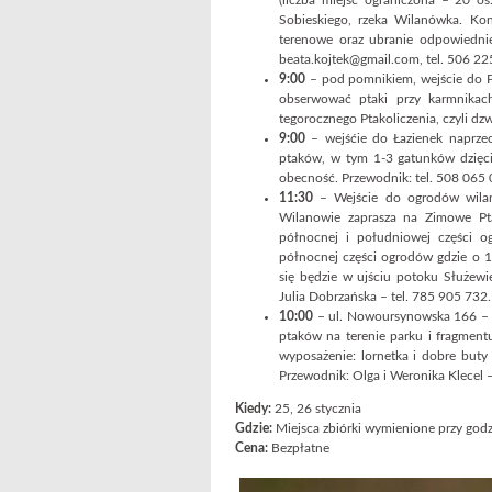
(liczba miejsc ograniczona – 20 os
Sobieskiego, rzeka Wilanówka. Kon
terenowe oraz ubranie odpowiedni
beata.kojtek@gmail.com, tel. 506 22
9:00
– pod pomnikiem, wejście do P
obserwować ptaki przy karmnika
tegorocznego Ptakoliczenia, czyli d
9:00
– wejśćie do Łazienek naprze
ptaków, w tym 1-3 gatunków dzięci
obecność. Przewodnik: tel. 508 065 
11:30
– Wejście do ogrodów wilan
Wilanowie zaprasza na Zimowe Pt
północnej i południowej części o
północnej części ogrodów gdzie o 11
się będzie w ujściu potoku Służewie
Julia Dobrzańska – tel. 785 905 732.
10:00
– ul. Nowoursynowska 166 – 
ptaków na terenie parku i fragment
wyposażenie: lornetka i dobre buty (
Przewodnik: Olga i Weronika Klecel 
Kiedy:
25, 26 stycznia
Gdzie:
Miejsca zbiórki wymienione przy god
Cena:
Bezpłatne