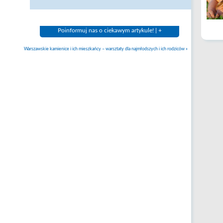
Poinformuj nas o ciekawym artykule! | +
Warszawskie kamienice i ich mieszkańcy – warsztaty dla najmłodszych i ich rodziców
»