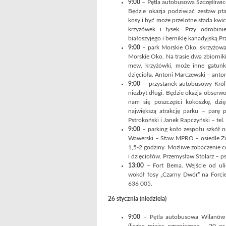
9:00
– Pętla autobusowa Szczęśliwice
Będzie okazja podziwiać zestaw pta
kosy i być może przelotne stada kw
krzyżówek i łysek. Przy odrobin
białoszyjego i berniklę kanadyjską.P
9:00
– park Morskie Oko, skrzyżowan
Morskie Oko. Na trasie dwa zbiorniki
mew, krzyżówki, może inne gatunki
dzięcioła. Antoni Marczewski – anto
9:00
– przystanek autobusowy Króli
niezbyt długi. Będzie okazja obserwow
nam się poszczęści kokoszkę, dzię
największą atrakcję parku – parę 
Pstrokoński i Janek Rapczyński – tel
9:00
– parking koło zespołu szkół nr
Wawerski – Staw MPRO – osiedle Ziel
1,5-2 godziny. Możliwe zobaczenie 
i dzięciołów. Przemysław Stolarz – 
13:00
– Fort Bema. Wejście od uli
wokół fosy „Czarny Dwór” na Forcie
636 005.
26 stycznia (niedziela)
9:00
– Pętla autobusowa Wilanów –