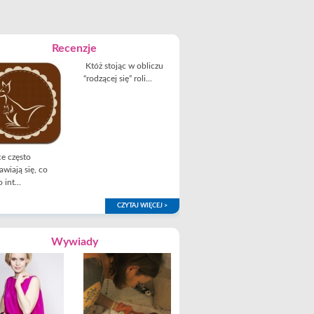
Recenzje
Któż stojąc w obliczu
“rodzącej się” roli...
e często
awiają się, co
 int...
CZYTAJ WIĘCEJ >
Wywiady