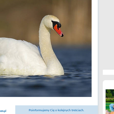
Poinformujemy Cię o kolejnych treściach.
em.pl