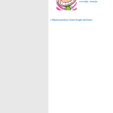
wywiady, recenzje
«
Międzynarodowy Dzień Książki dla Dzieci.