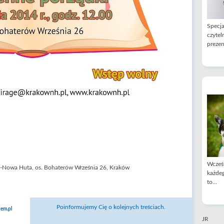
Specja
czytel
prezen
Wcześn
-Nowa Huta, os. Bohaterów Września 26, Kraków
każdeg
to...
Poinformujemy Cię o kolejnych treściach.
em.pl
JR