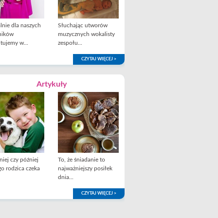
lnie dla naszych
Słuchając utworów
ników
muzycznych wokalisty
tujemy w...
zespołu...
CZYTAJ WIĘCEJ >
Artykuły
iej czy później
To, że śniadanie to
o rodzica czeka
najważniejszy posiłek
dnia...
CZYTAJ WIĘCEJ >