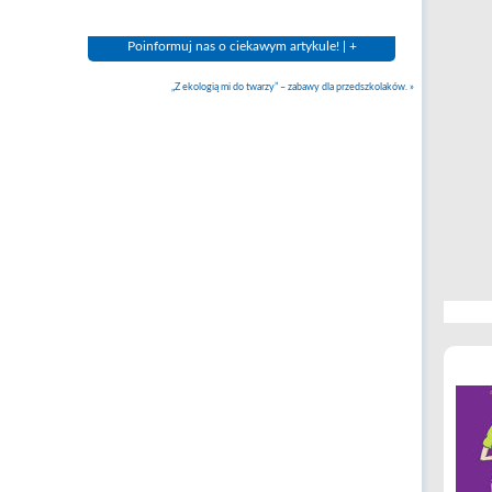
Poinformuj nas o ciekawym artykule! | +
„Z ekologią mi do twarzy” – zabawy dla przedszkolaków.
»