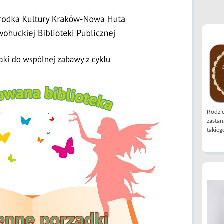
Rodzic
zastan
takiego