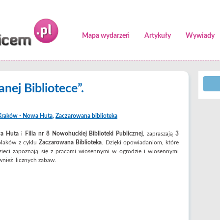
Mapa wydarzeń
Artykuły
Wywiady
ej Bibliotece”.
 Kraków - Nowa Huta
,
Zaczarowana biblioteka
wa Huta
i
Filia nr 8 Nowohuckiej Biblioteki Publicznej
, zapraszają
3
olaków z cyklu
Zaczarowana Biblioteka
. Dzięki opowiadaniom, które
ieci zapoznają się z pracami wiosennymi w ogrodzie i wiosennymi
wnież licznych zabaw.