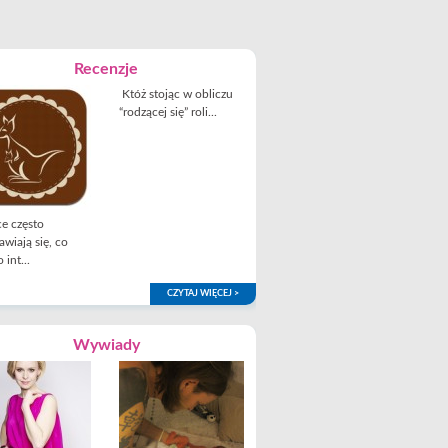
Recenzje
Któż stojąc w obliczu
“rodzącej się” roli...
e często
awiają się, co
 int...
CZYTAJ WIĘCEJ >
Wywiady