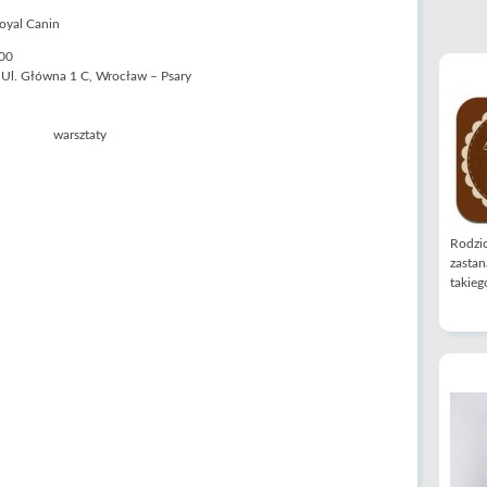
oyal Canin
:00
, Ul. Główna 1 C, Wrocław – Psary
Rodzic
zastan
takiego