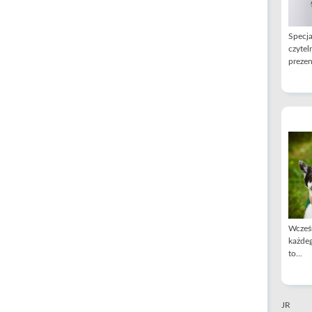
Specja
czytel
prezen
Wcześn
każdeg
to...
JR