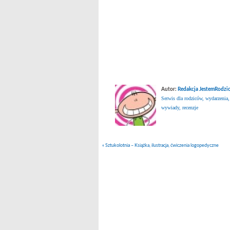
Autor:
Redakcja JestemRodzic
Serwis dla rodziców, wydarzenia,
wywiady, recenzje
«
Sztukolotnia – Książka, ilustracja, ćwiczenia logopedyczne