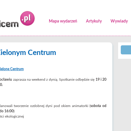
Mapa wydarzeń
Artykuły
Wywiady
Zielonym Centrum
ielone Centrum
rocławiu
zaprasza na weekend z dynią. Spotkanie odbędzie się
19 i 20
0.
lanowali tworzenie ozdobnej dyni pod okiem animatorki (
sobota od
 do 16:00)
ści ekologicznej