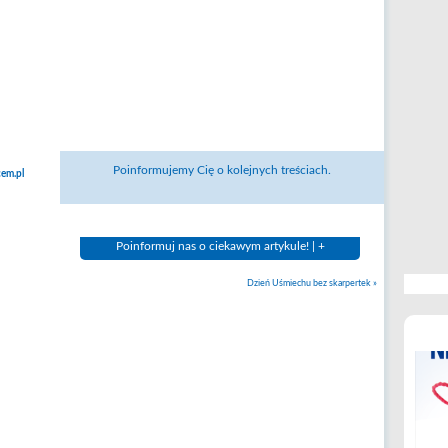
Poinformujemy Cię o kolejnych treściach.
em.pl
Poinformuj nas o ciekawym artykule! | +
Dzień Uśmiechu bez skarpertek
»