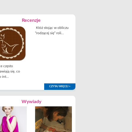
Recenzje
Któż stojąc w obliczu
“rodzącej się” roli...
e często
awiają się, co
 int...
CZYTAJ WIĘCEJ >
Wywiady