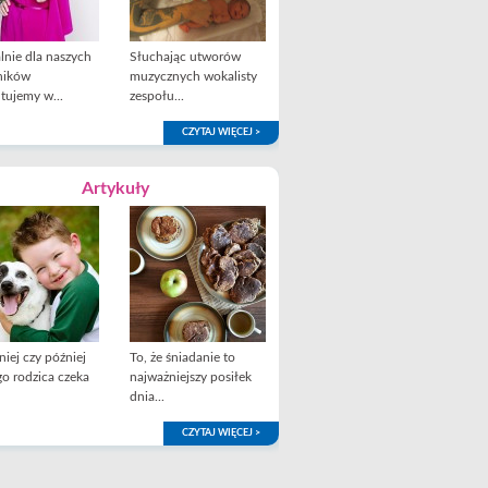
lnie dla naszych
Słuchając utworów
ników
muzycznych wokalisty
tujemy w...
zespołu...
CZYTAJ WIĘCEJ >
Artykuły
iej czy później
To, że śniadanie to
o rodzica czeka
najważniejszy posiłek
dnia...
CZYTAJ WIĘCEJ >