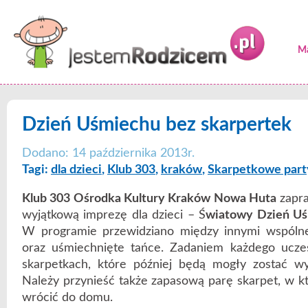
Ma
Dzień Uśmiechu bez skarpertek
Dodano: 14 października 2013r.
Tagi:
dla dzieci
,
Klub 303
,
kraków
,
Skarpetkowe part
Klub 303 Ośrodka Kultury Kraków Nowa Huta
zapr
wyjątkową imprezę dla dzieci – Ś
wiatowy Dzień Uś
W programie przewidziano między innymi wspóln
oraz uśmiechnięte tańce. Zadaniem każdego uczest
skarpetkach, które później będą mogły zostać w
Należy przynieść także zapasową parę skarpet, w kt
wrócić do domu.