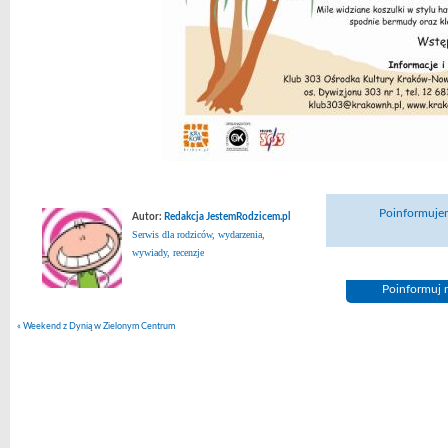
Poinformujem
Autor:
Redakcja JestemRodzicem.pl
Serwis dla rodziców, wydarzenia,
wywiady, recenzje
Poinformuj n
«
Weekend z Dynią w Zielonym Centrum