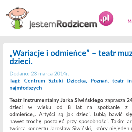
Ma
„Wariacje i odmieńce” – teatr mu
dzieci.
Dodano: 23 marca 2014r.
Tagi:
Centrum Sztuki Dziecka
,
Poznań
,
teatr i
najmłodszych
Teatr instrumentalny Jarka Siwińskiego
zaprasza
24
dzieci w wieku od 8 lat na spotkanie z
odmieńce
„. Artyści są jak dzieci. Lubią bawić 
nawet trochę poszaleć przy sposobności. Takim ar
twórca koncertu Jarosław Siwiński, który niejeden 