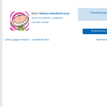
Poinformujem
Autor:
Redakcja JestemRodzicem.pl
Serwis dla rodziców, wydarzenia,
wywiady, recenzje
Poinformuj n
«
„Baśń o grającym Imbryku” – spektakl dla dzieci.
Teatr Narod