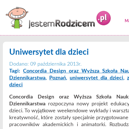
Ma
Uniwersytet dla dzieci
Dodano: 09 października 2013r.
Tagi:
Concordia Design oraz Wyższa Szkoła Na
Dziennikarstwa
,
Poznań
,
uniwersytet dla dzieci
,
dzieci
Concordia Design oraz Wyższa Szkoła Nauk
Dziennikarstwa
rozpoczyna nowy projekt edukacy
dzieci. To wyjątkowe weekendowe wykłady i warsztat
kreatywność, które zostały specjalnie przygotowan
pracowników akademickich i animatorki. Rozbudz