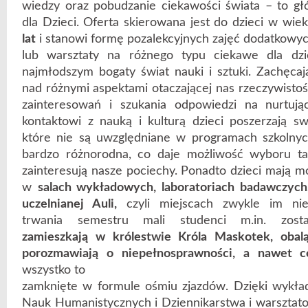
wiedzy oraz pobudzanie ciekawości świata – to gł
dla Dzieci. Oferta skierowana jest do dzieci w wi
lat
i stanowi formę pozalekcyjnych zajęć dodatkowyc
lub warsztaty na różnego typu ciekawe dla dzie
najmłodszym bogaty świat nauki i sztuki. Zachęcaj
nad różnymi aspektami otaczającej nas rzeczywistoś
zainteresowań i szukania odpowiedzi na nurtując
kontaktowi z nauką i kulturą dzieci poszerzają s
które nie są uwzględniane w programach szkolnych
bardzo różnorodna, co daje możliwość wyboru taki
zainteresują nasze pociechy. Ponadto dzieci mają mo
w
salach wykładowych, laboratoriach badawczych
uczelnianej Auli,
czyli miejscach zwykle im nie
trwania semestru mali studenci m.in. zo
zamieszkają w królestwie Króla Maskotek, obal
porozmawiają o niepełnosprawności, a nawet c
wszystko to
zamknięte w formule ośmiu zjazdów. Dzięki wykł
Nauk Humanistycznych i Dziennikarstwa i warsztat