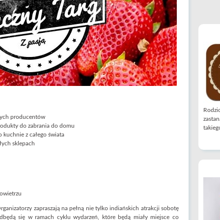
Rodzic
lnych producentów
zastan
 produkty do zabrania do domu
takiego
o kuchnie z całego świata
łych sklepach
powietrzu
anizatorzy zapraszają na pełną nie tylko indiańskich atrakcji sobotę
 odbędą się w ramach cyklu wydarzeń, które będą miały miejsce co