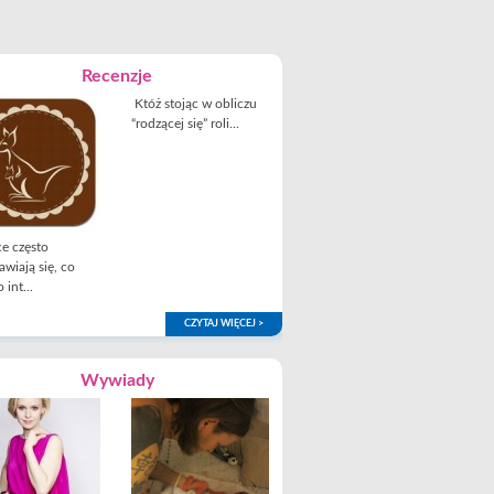
Recenzje
Któż stojąc w obliczu
“rodzącej się” roli...
e często
awiają się, co
 int...
CZYTAJ WIĘCEJ >
Wywiady