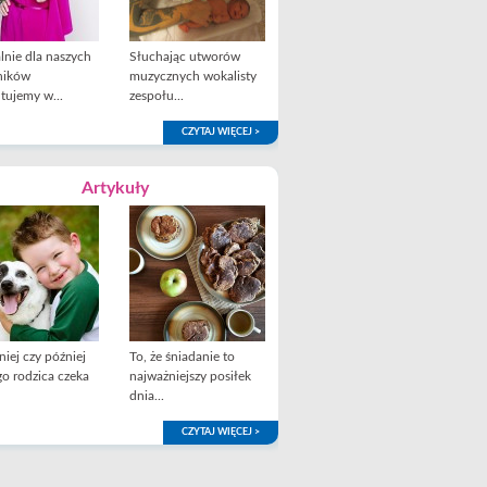
lnie dla naszych
Słuchając utworów
ników
muzycznych wokalisty
tujemy w...
zespołu...
CZYTAJ WIĘCEJ >
Artykuły
iej czy później
To, że śniadanie to
o rodzica czeka
najważniejszy posiłek
dnia...
CZYTAJ WIĘCEJ >