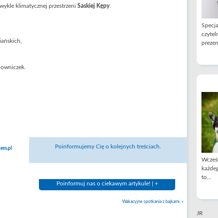
wykle klimatycznej przestrzeni
Saskiej Kępy
.
Specja
czytel
iańskich,
prezen
jowniczek.
Poinformujemy Cię o kolejnych treściach.
em.pl
Wcześn
każdeg
to...
Poinformuj nas o ciekawym artykule! | +
Wakacyjne spotkania z bajkami.
»
JR