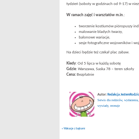
tydzień (soboty w godzinach od 9-17) w niez
W ramach zajęć i warsztatów m.in
.:
tworzenie kostiumów pióropuszy ind
malowanie bladych twarzy,
balonowe wariacje,
sesje fotograficzne wojowników i wo
Na dzieci będzie też czekał plac zabaw.
Kiedy
: Od 5 lipca w każdą sobotę
Gdzie
: Warszawa, Saska 78 – teren szkoły
Cena:
Bezpłatnie
Autor:
Redakcja JestemRodzic
Serwis dla rodziców, wydarzenia,
wywiady, recenzje
«
Wakacje z bajkami