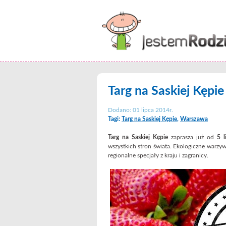
Targ na Saskiej Kępie
Dodano: 01 lipca 2014r.
Tagi:
Targ na Saskiej Kępie
,
Warszawa
Targ na Saskiej Kępie
zaprasza już od
5 l
wszystkich stron świata. Ekologiczne warzywa
regionalne specjały z kraju i zagranicy.