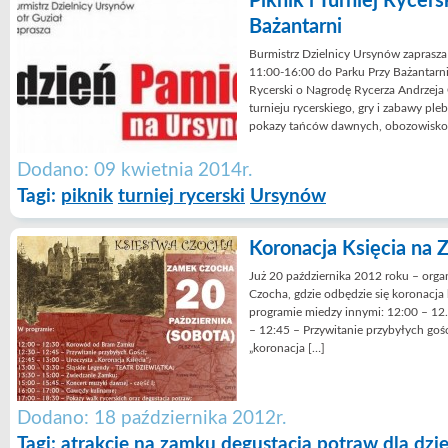
Piknik i Turniej Rycer
Bażantarni
Burmistrz Dzielnicy Ursynów zaprasza
11:00-16:00 do Parku Przy Bażantarni, 
Rycerski o Nagrodę Rycerza Andrzeja 
turnieju rycerskiego, gry i zabawy plebe
pokazy tańców dawnych, obozowisko 
Dodano: 09 kwietnia 2014r.
Tagi:
piknik
turniej rycerski
Ursynów
Koronacja Księcia na
Już 20 października 2012 roku – orga
Czocha, gdzie odbędzie się koronacja
programie miedzy innymi: 12:00 – 1
– 12:45 – Przywitanie przybyłych goś
„koronacja […]
Dodano: 18 października 2012r.
Tagi:
atrakcje na zamku
degustacja potraw
dla dzie