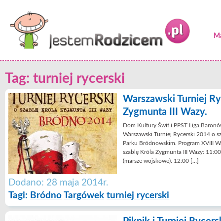
Ma
Tag: turniej rycerski
Warszawski Turniej Ry
Zygmunta III Wazy.
Dom Kultury Świt i PPST Liga Baronó
Warszawski Turniej Rycerski 2014 o s
Parku Bródnowskim. Program XVIII Wa
szablę Króla Zygmunta III Wazy: 11:0
(marsze wojskowe). 12:00 […]
Dodano: 28 maja 2014r.
Tagi:
Bródno
Targówek
turniej rycerski