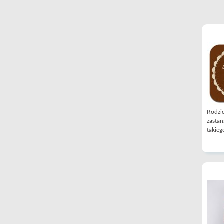
Rodzic
zastan
takiego