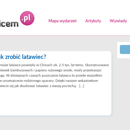
Mapa wydarzeń
Artykuły
Wywiady
ak zrobić latawiec?
rwsze latawce powstały w Chinach ok. 2,5 tys. lat temu. Skonstruowane
istewek bambusowych i papieru ryżowego smoki, miały przestraszyć
ga. W dzisiejszych czasach puszczanie latawca to przede wszystkim
łe urozmaicenie rodzinnego spaceru. Dzięki naszym wskazówkom
iecie się jak zbudować latawiec z waszą pociechą. […]