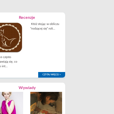
Recenzje
Któż stojąc w obliczu
“rodzącej się” roli...
e często
awiają się, co
 int...
CZYTAJ WIĘCEJ >
Wywiady