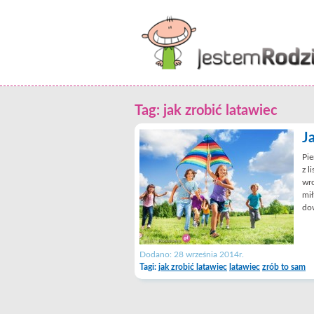
Tag: jak zrobić latawiec
J
Pie
z l
wro
mi
dow
Dodano: 28 września 2014r.
Tagi:
jak zrobić latawiec
latawiec
zrób to sam