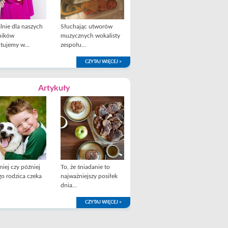
lnie dla naszych
Słuchając utworów
ników
muzycznych wokalisty
tujemy w...
zespołu...
CZYTAJ WIĘCEJ >
Artykuły
iej czy później
To, że śniadanie to
o rodzica czeka
najważniejszy posiłek
dnia...
CZYTAJ WIĘCEJ >