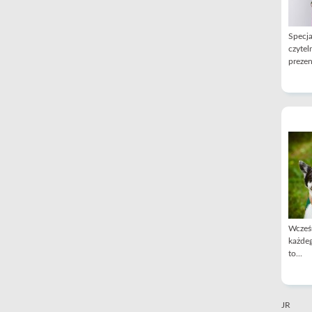
Specja
czytel
prezen
Wcześn
każdeg
to...
JR