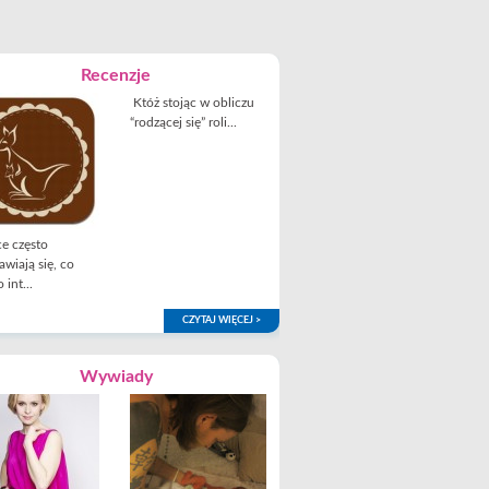
Recenzje
Któż stojąc w obliczu
“rodzącej się” roli...
e często
awiają się, co
 int...
CZYTAJ WIĘCEJ >
Wywiady