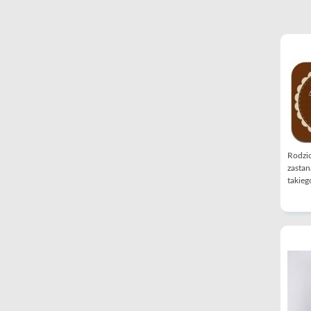
Rodzic
zastan
takiego