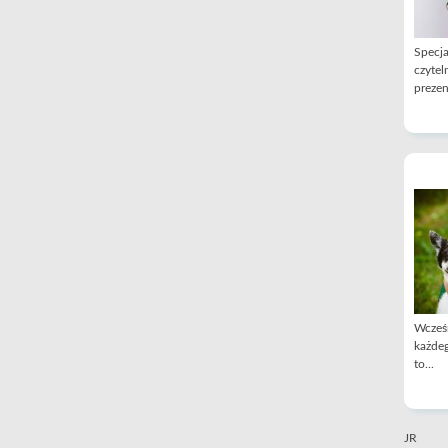
Specja
czytel
prezen
Wcześn
każdeg
to...
JR