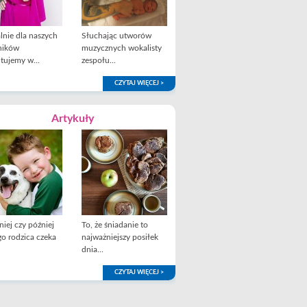
lnie dla naszych
Słuchając utworów
ników
muzycznych wokalisty
tujemy w...
zespołu...
CZYTAJ WIĘCEJ >
Artykuły
iej czy później
To, że śniadanie to
o rodzica czeka
najważniejszy posiłek
dnia...
CZYTAJ WIĘCEJ >