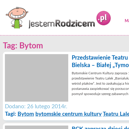
Ma
Tag: Bytom
Przedstawienie Teatru 
Bielska – Białej „Tym
Bytomskie Centrum Kultury zaprasza 
przedstawienie Teatru Lalek „Banialuka
wśród ptaków”. Jest to zaskakująca hi
postanawia zaopiekować się porzuco
pomysł spowoduje szereg zabawnych 
Dodano: 26 lutego 2014r.
Tagi:
Bytom
bytomskie centrum kultury
Teatru Lal