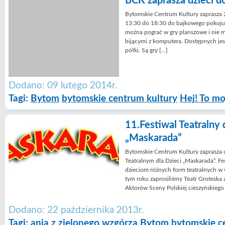
BCK zaprasza dzieci do
Bytomskie Centrum Kultury zaprasza 
13:30 do 18:30 do bajkowego pokoju g
można pograć w gry planszowe i nie 
bijącymi z komputera. Dostępnych jest
półki. Są gry […]
Dodano: 09 lutego 2014r.
Tagi:
Bytom
bytomskie centrum kultury
Hej! To mo
11.Festiwal Teatralny 
„Maskarada”
Bytomskie Centrum Kultury zaprasza d
Teatralnym dla Dzieci „Maskarada”. Fe
dzieciom różnych form teatralnych w
tym roku zaprosiliśmy Teatr Groteska
Aktorów Sceny Polskiej cieszyńskiego 
Dodano: 22 października 2013r.
Tagi:
ania z zielonego wzgórza
Bytom
bytomskie c