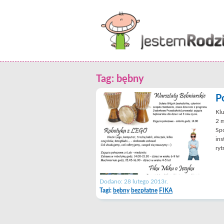
Tag: bębny
P
Klu
2 m
Spo
in
ryt
Dodano: 28 lutego 2013r.
Tagi:
bębny
bezpłatne
FIKA