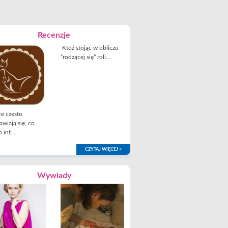
Recenzje
Któż stojąc w obliczu
“rodzącej się” roli...
e często
awiają się, co
 int...
CZYTAJ WIĘCEJ >
Wywiady