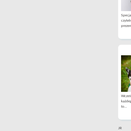
Specja
czytel
prezen
Wcześn
każdeg
to...
JR