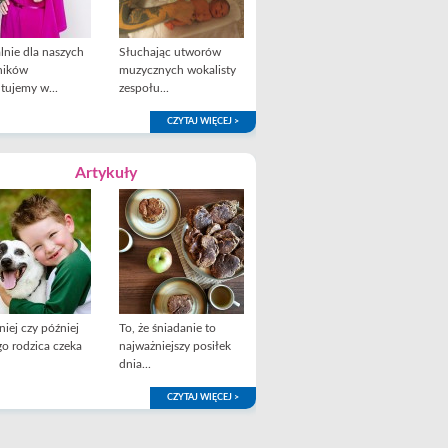
lnie dla naszych
Słuchając utworów
ników
muzycznych wokalisty
tujemy w...
zespołu...
CZYTAJ WIĘCEJ >
Artykuły
iej czy później
To, że śniadanie to
o rodzica czeka
najważniejszy posiłek
dnia...
CZYTAJ WIĘCEJ >