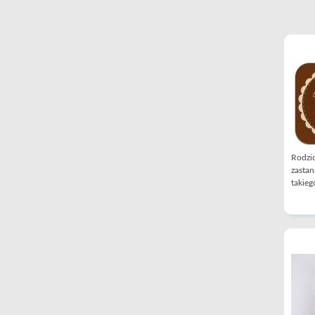
Rodzic
zastan
takiego