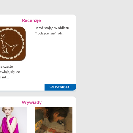
Recenzje
Któż stojąc w obliczu
“rodzącej się” roli...
e często
awiają się, co
 int...
CZYTAJ WIĘCEJ >
Wywiady