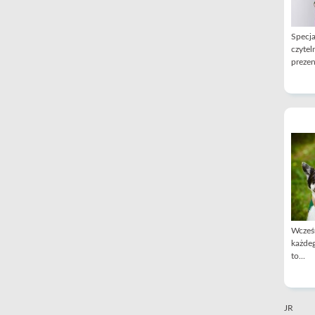
Specja
czytel
prezen
Wcześn
każdeg
to...
JR