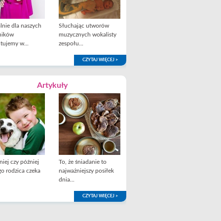
lnie dla naszych
Słuchając utworów
ników
muzycznych wokalisty
tujemy w...
zespołu...
CZYTAJ WIĘCEJ >
Artykuły
iej czy później
To, że śniadanie to
o rodzica czeka
najważniejszy posiłek
dnia...
CZYTAJ WIĘCEJ >