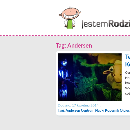
Tag: Andersen
T
K
Cen
Han
któ
Wkr
coś
Dodano: 17 kwietnia 2014r.
Tagi:
Andersen
Centrum Nauki Kopernik Ojciec 