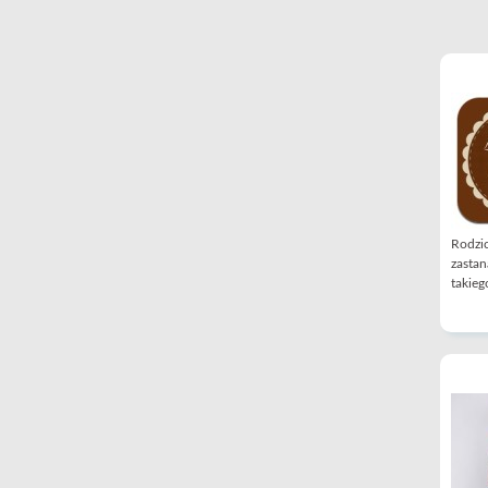
Rodzic
zastan
takiego