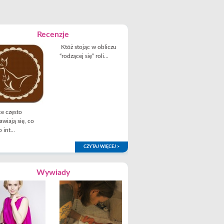
Recenzje
Któż stojąc w obliczu
“rodzącej się” roli...
e często
awiają się, co
 int...
CZYTAJ WIĘCEJ >
Wywiady