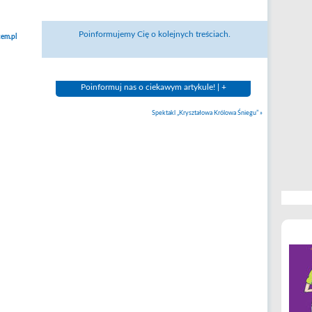
Poinformujemy Cię o kolejnych treściach.
em.pl
Poinformuj nas o ciekawym artykule! | +
Spektakl „Kryształowa Królowa Śniegu”
»