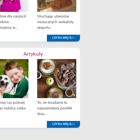
lnie dla naszych
Słuchając utworów
ników
muzycznych wokalisty
tujemy w...
zespołu...
CZYTAJ WIĘCEJ >
Artykuły
iej czy później
To, że śniadanie to
o rodzica czeka
najważniejszy posiłek
dnia...
CZYTAJ WIĘCEJ >