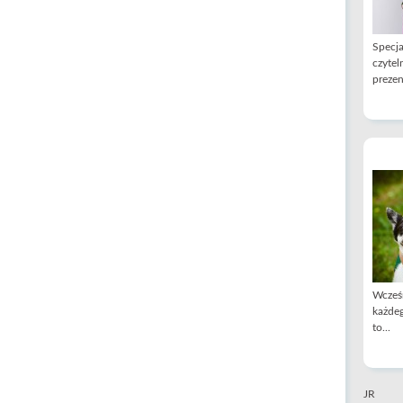
Specja
czytel
prezen
Wcześn
każdeg
to...
JR