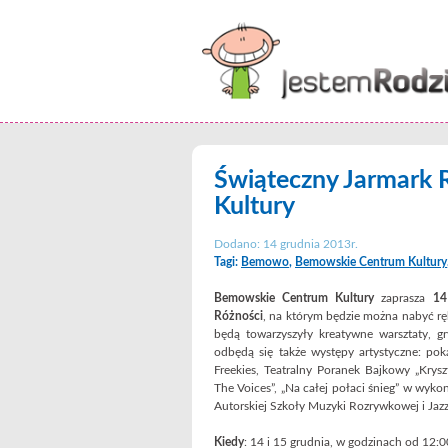
Świąteczny Jarmark
Kultury
Dodano: 14 grudnia 2013r.
Tagi:
Bemowo
,
Bemowskie Centrum Kultury
Bemowskie Centrum Kultury
zaprasza
14
Różności
, na którym będzie można nabyć rę
będą towarzyszyły kreatywne warsztaty, 
odbędą się także występy artystyczne: pok
Freekies, Teatralny Poranek Bajkowy „Kry
The Voices”, „Na całej połaci śnieg” w wy
Autorskiej Szkoły Muzyki Rozrywkowej i Jazzu
Kiedy
: 14 i 15 grudnia, w godzinach od 12: