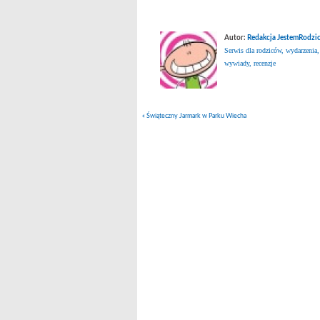
Autor:
Redakcja JestemRodzic
Serwis dla rodziców, wydarzenia,
wywiady, recenzje
«
Świąteczny Jarmark w Parku Wiecha