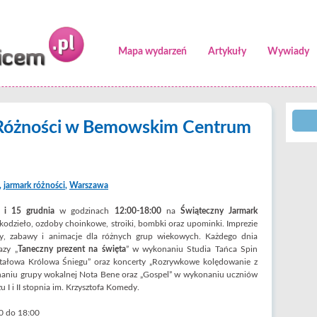
Mapa wydarzeń
Artykuły
Wywiady
 Różności w Bemowskim Centrum
,
jarmark różności
,
Warszawa
 i 15 grudnia
w godzinach
12:00-18:00
na
Świąteczny Jarmark
kodzieło, ozdoby choinkowe, stroiki, bombki oraz upominki. Imprezie
gry, zabawy i animacje dla różnych grup wiekowych. Każdego dnia
azy „
Taneczny prezent na święta
” w wykonaniu Studia Tańca Spin
ształowa Królowa Śniegu” oraz koncerty „Rozrywkowe kolędowanie z
konaniu grupy wokalnej Nota Bene oraz „Gospel” w wykonaniu uczniów
 I i II stopnia im. Krzysztofa Komedy.
00 do 18:00