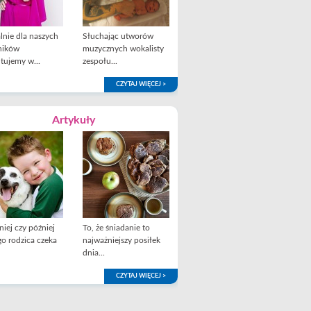
lnie dla naszych
Słuchając utworów
ników
muzycznych wokalisty
tujemy w...
zespołu...
CZYTAJ WIĘCEJ >
Artykuły
iej czy później
To, że śniadanie to
o rodzica czeka
najważniejszy posiłek
dnia...
CZYTAJ WIĘCEJ >