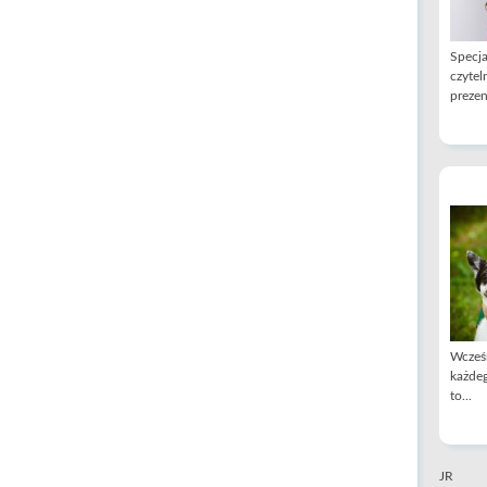
Specja
czytel
prezen
Wcześn
każdeg
to...
JR