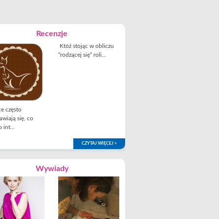
Recenzje
Któż stojąc w obliczu
“rodzącej się” roli...
e często
awiają się, co
 int...
CZYTAJ WIĘCEJ >
Wywiady