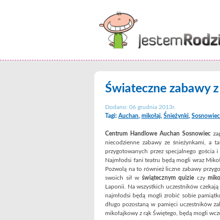
Świateczne zabawy z
Dodano: 06 grudnia 2013r.
Tagi:
Auchan
,
mikołaj
,
Śnieżynki
,
Sosnowiec
Centrum Handlowe Auchan Sosnowiec
za
niecodzienne zabawy ze śnieżynkami, a t
przygotowanych przez specjalnego gościa i 
Najmłodsi fani teatru będą mogli wraz Mikoł
Pozwolą na to również liczne zabawy przyg
swoich sił w
świątecznym quizie
czy
mik
Laponii. Na wszystkich uczestników czekaj
najmłodsi będą mogli zrobić sobie pamiątk
długo pozostaną w pamięci uczestników zab
mikołajkowy z rąk Świętego, będą mogli wc