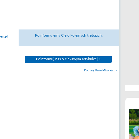
Poinformujemy Cię o kolejnych treściach.
em.pl
Poinformuj nas o ciekawym artykule! | +
Kochany Panie Mikołaju…
»