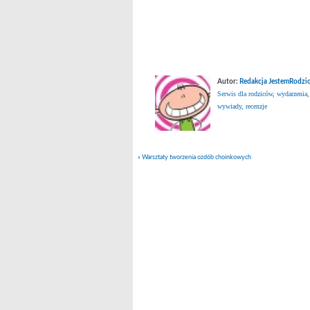
Autor:
Redakcja JestemRodzic
Serwis dla rodziców, wydarzenia,
wywiady, recenzje
«
Warsztaty tworzenia ozdób choinkowych