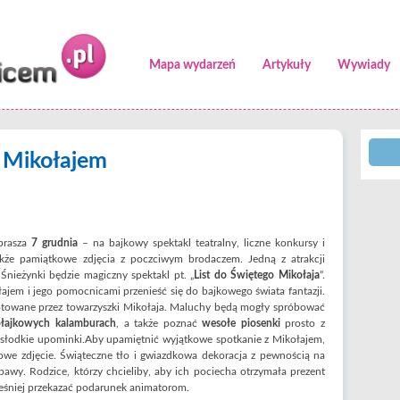
Mapa wydarzeń
Artykuły
Wywiady
 Mikołajem
prasza
7 grudnia
– na bajkowy spektakl teatralny, liczne konkursy i
akże pamiątkowe zdjęcia z poczciwym brodaczem. Jedną z atrakcji
Śnieżynki będzie magiczny spektakl pt. „
List do Świętego Mikołaja
”.
ajem i jego pomocnicami przenieść się do bajkowego świata fantazji.
otowane przez towarzyszki Mikołaja. Maluchy będą mogły spróbować
ołajkowych kalamburach
, a także poznać
wesołe piosenki
prosto z
ą słodkie upominki.Aby upamiętnić wyjątkowe spotkanie z Mikołajem,
owe zdjęcie. Świąteczne tło i gwiazdkowa dekoracja z pewnością na
awy. Rodzice, którzy chcieliby, aby ich pociecha otrzymała prezent
ześniej przekazać podarunek animatorom.