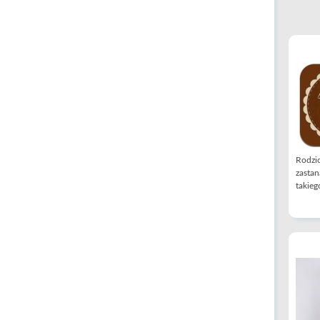
Rodzic
zastan
takiego