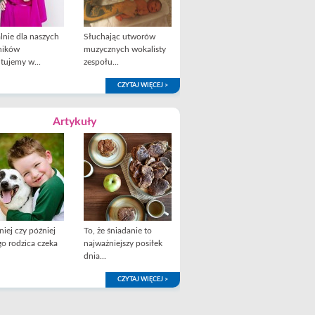
lnie dla naszych
Słuchając utworów
ników
muzycznych wokalisty
tujemy w...
zespołu...
CZYTAJ WIĘCEJ >
Artykuły
iej czy później
To, że śniadanie to
o rodzica czeka
najważniejszy posiłek
dnia...
CZYTAJ WIĘCEJ >