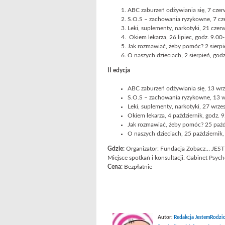
ABC zaburzeń odżywiania się, 7 czer
S.O.S – zachowania ryzykowne, 7 cz
Leki, suplementy, narkotyki, 21 czer
Okiem lekarza, 26 lipiec, godz. 9.00
Jak rozmawiać, żeby pomóc? 2 sierpi
O naszych dzieciach, 2 sierpień, god
II edycja
ABC zaburzeń odżywiania się, 13 wrz
S.O.S – zachowania ryzykowne, 13 w
Leki, suplementy, narkotyki, 27 wrze
Okiem lekarza, 4 październik, godz. 
Jak rozmawiać, żeby pomóc? 25 paźdz
O naszych dzieciach, 25 październik
Gdzie:
Organizator: Fundacja Zobacz… JEST
Miejsce spotkań i konsultacji: Gabinet Psyc
Cena:
Bezpłatnie
Autor:
Redakcja JestemRodzic