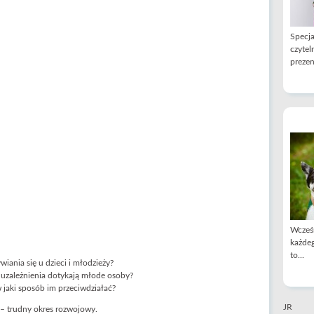
Specja
czytel
prezen
Wcześn
każdeg
to...
iania się u dzieci i młodzieży?
i uzależnienia dotykają młode osoby?
 jaki sposób im przeciwdziałać?
JR
 – trudny okres rozwojowy.