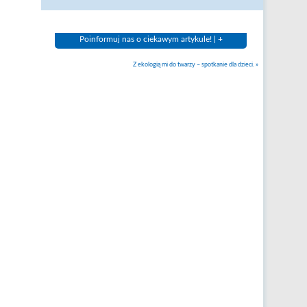
Poinformuj nas o ciekawym artykule! | +
Z ekologią mi do twarzy – spotkanie dla dzieci.
»