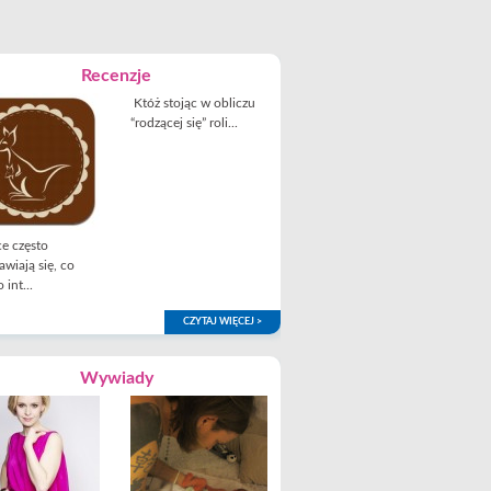
Recenzje
Któż stojąc w obliczu
“rodzącej się” roli...
e często
awiają się, co
 int...
CZYTAJ WIĘCEJ >
Wywiady