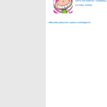
Serwis dla rodziców, wydarzenia,
wywiady, recenzje
«
Warsztaty plastyczne i spacery ornitologiczne