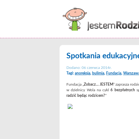
Spotkania edukacyjne
Dodano: 06 czerwca 2014r.
Tagi:
anoreksja
,
bulimia
,
Fundacja
,
Warszaw
Fundacja „
Zobacz… JESTEM
” zaprasza rodz
w dzielnicy Wola na cykl
6 bezpłatnych
sp
radzić będąc rodzicem?
”